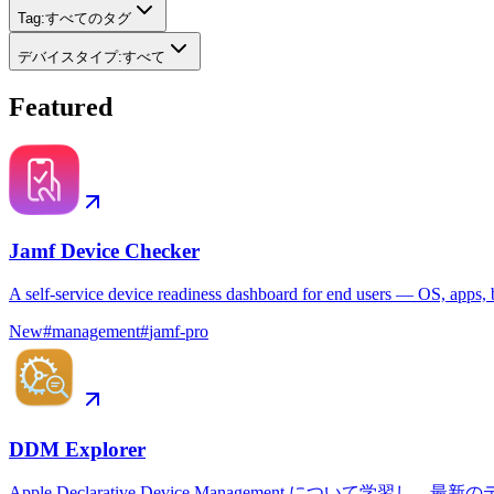
Tag
:
すべてのタグ
デバイスタイプ
:
すべて
Featured
Jamf Device Checker
A self-service device readiness dashboard for end users — OS, apps, b
New
#
management
#
jamf-pro
DDM Explorer
Apple Declarative Device Management につい