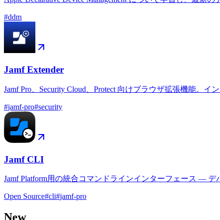
#
ddm
Jamf Extender
Jamf Pro、Security Cloud、Protect 向け
#
jamf-pro
#
security
Jamf CLI
Jamf Platform用の統合コマンドラインインターフェ
Open Source
#
cli
#
jamf-pro
New