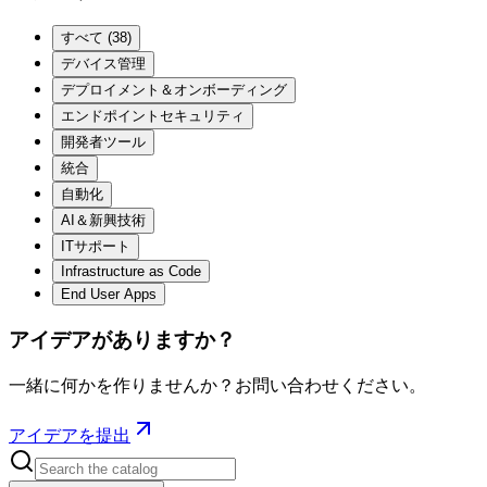
すべて
(
38
)
デバイス管理
デプロイメント＆オンボーディング
エンドポイントセキュリティ
開発者ツール
統合
自動化
AI＆新興技術
ITサポート
Infrastructure as Code
End User Apps
アイデアがありますか？
一緒に何かを作りませんか？お問い合わせください。
アイデアを提出