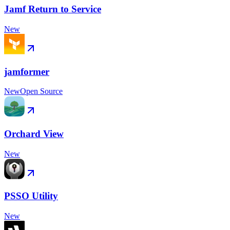
Jamf Return to Service
New
jamformer
New
Open Source
Orchard View
New
PSSO Utility
New