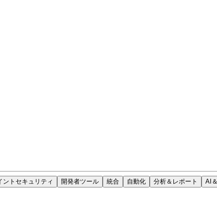
イントセキュリティ
開発者ツール
統合
自動化
分析＆レポート
AI