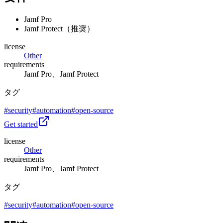
Jamf Pro
Jamf Protect（推奨）
license
Other
requirements
Jamf Pro、Jamf Protect
タグ
#
security
#
automation
#
open-source
Get started
license
Other
requirements
Jamf Pro、Jamf Protect
タグ
#
security
#
automation
#
open-source