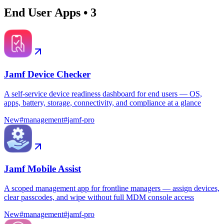
End User Apps
•
3
Jamf Device Checker
A self-service device readiness dashboard for end users — OS,
apps, battery, storage, connectivity, and compliance at a glance
New
#
management
#
jamf-pro
Jamf Mobile Assist
A scoped management app for frontline managers — assign devices,
clear passcodes, and wipe without full MDM console access
New
#
management
#
jamf-pro