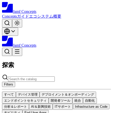
Jamf
Concepts
Concepts
ガイド
エコシステム
概要
Jamf
Concepts
探索
Filters
すべて
デバイス管理
デプロイメント＆オンボーディング
エンドポイントセキュリティ
開発者ツール
統合
自動化
分析＆レポート
AI＆新興技術
ITサポート
Infrastructure as Code
モビリティ
End User Apps