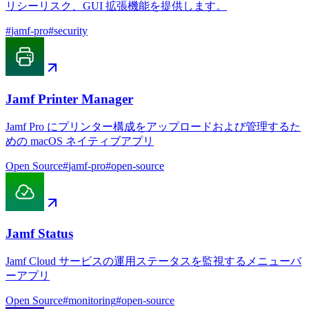
リシーリスク、GUI 拡張機能を提供します。
#
jamf-pro
#
security
Jamf Printer Manager
Jamf Pro にプリンター構成をアップロードおよび管理するた
めの macOS ネイティブアプリ
Open Source
#
jamf-pro
#
open-source
Jamf Status
Jamf Cloud サービスの運用ステータスを監視するメニューバ
ーアプリ
Open Source
#
monitoring
#
open-source