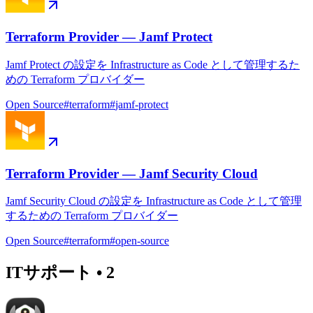
Terraform Provider — Jamf Protect
Jamf Protect の設定を Infrastructure as Code として管理するた
めの Terraform プロバイダー
Open Source
#
terraform
#
jamf-protect
Terraform Provider — Jamf Security Cloud
Jamf Security Cloud の設定を Infrastructure as Code として管理
するための Terraform プロバイダー
Open Source
#
terraform
#
open-source
ITサポート
•
2