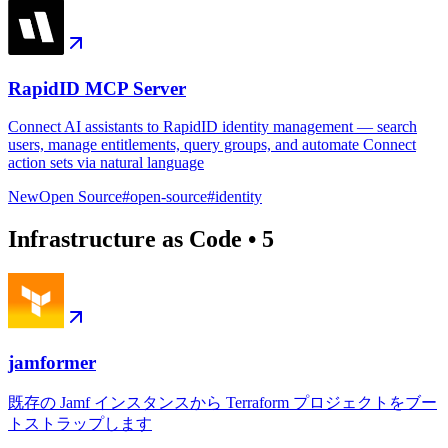
RapidID MCP Server
Connect AI assistants to RapidID identity management — search
users, manage entitlements, query groups, and automate Connect
action sets via natural language
New
Open Source
#
open-source
#
identity
Infrastructure as Code
•
5
jamformer
既存の Jamf インスタンスから Terraform プロジェクトをブー
トストラップします