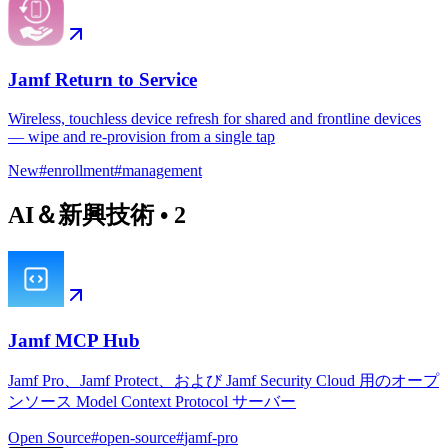
Jamf Return to Service
Wireless, touchless device refresh for shared and frontline devices
— wipe and re-provision from a single tap
New
#
enrollment
#
management
AI＆新興技術
•
2
Jamf MCP Hub
Jamf Pro、Jamf Protect、および Jamf Security Cloud 用のオープ
ンソース Model Context Protocol サーバー
Open Source
#
open-source
#
jamf-pro