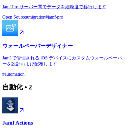
Jamf Pro サーバー間でデータを細粒度で移行します
Open Source
#
migration
#
jamf-pro
ウォールペーパーデザイナー
Jamf で管理される iOS デバイスにカスタムウォールペーパ
ーを設計および配布します
#
automation
自動化
•
2
Jamf Actions