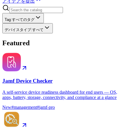
アイデアを提出
Tag
:
すべてのタグ
デバイスタイプ
:
すべて
Featured
Jamf Device Checker
A self-service device readiness dashboard for end users — OS,
apps, battery, storage, connectivity, and compliance at a glance
New
#
management
#
jamf-pro