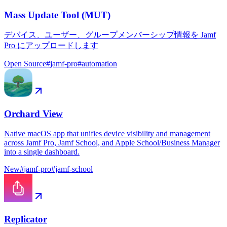
Mass Update Tool (MUT)
デバイス、ユーザー、グループメンバーシップ情報を Jamf
Pro にアップロードします
Open Source
#
jamf-pro
#
automation
Orchard View
Native macOS app that unifies device visibility and management
across Jamf Pro, Jamf School, and Apple School/Business Manager
into a single dashboard.
New
#
jamf-pro
#
jamf-school
Replicator