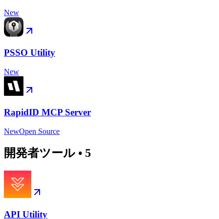
New
PSSO Utility
New
RapidID MCP Server
New
Open Source
開発者ツール
•
5
API Utility