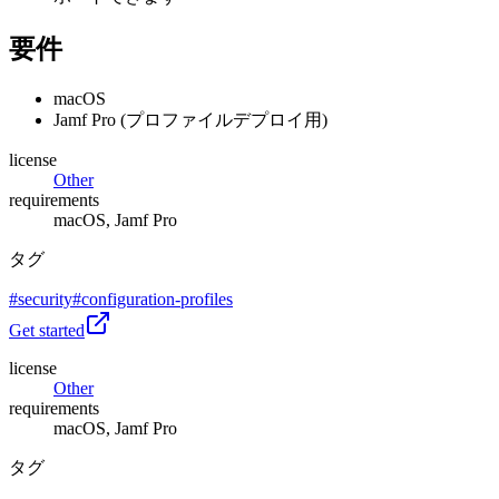
要件
macOS
Jamf Pro (プロファイルデプロイ用)
license
Other
requirements
macOS, Jamf Pro
タグ
#
security
#
configuration-profiles
Get started
license
Other
requirements
macOS, Jamf Pro
タグ