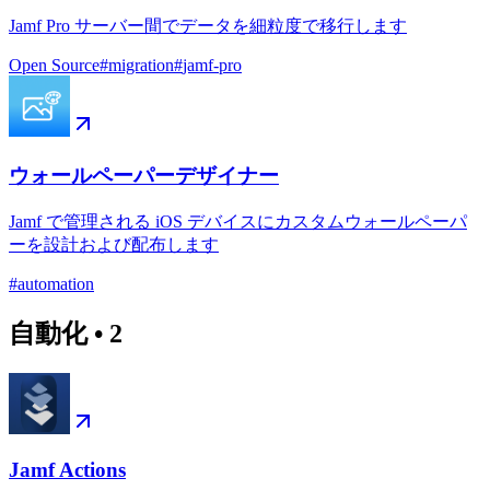
Jamf Pro サーバー間でデータを細粒度で移行します
Open Source
#
migration
#
jamf-pro
ウォールペーパーデザイナー
Jamf で管理される iOS デバイスにカスタムウォールペーパ
ーを設計および配布します
#
automation
自動化
•
2
Jamf Actions