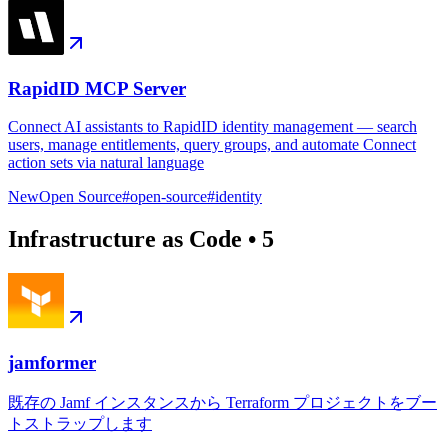
RapidID MCP Server
Connect AI assistants to RapidID identity management — search
users, manage entitlements, query groups, and automate Connect
action sets via natural language
New
Open Source
#
open-source
#
identity
Infrastructure as Code
•
5
jamformer
既存の Jamf インスタンスから Terraform プロジェクトをブー
トストラップします