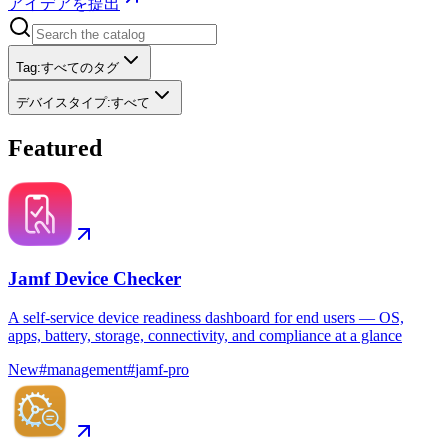
アイデアを提出
Tag
:
すべてのタグ
デバイスタイプ
:
すべて
Featured
Jamf Device Checker
A self-service device readiness dashboard for end users — OS,
apps, battery, storage, connectivity, and compliance at a glance
New
#
management
#
jamf-pro