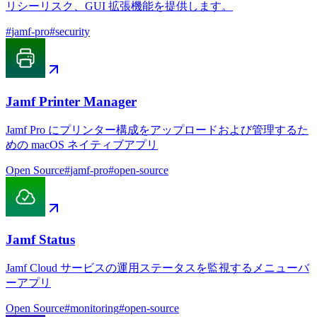
リシーリスク、GUI 拡張機能を提供します。
#
jamf-pro
#
security
Jamf Printer Manager
Jamf Pro にプリンター構成をアップロードおよび管理するた
めの macOS ネイティブアプリ
Open Source
#
jamf-pro
#
open-source
Jamf Status
Jamf Cloud サービスの運用ステータスを監視するメニューバ
ーアプリ
Open Source
#
monitoring
#
open-source