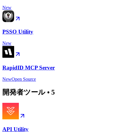
New
PSSO Utility
New
RapidID MCP Server
New
Open Source
開発者ツール
•
5
API Utility