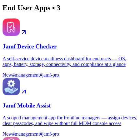
End User Apps
•
3
Jamf Device Checker
A self-service device readiness dashboard for end users — OS,
apps, battery, storage, connectivity, and compliance at a glance
New
#
management
#
jamf-pro
Jamf Mobile Assist
A scoped management app for frontline managers — assign devices,
clear passcodes, and wipe without full MDM console access
New
#
management
#
jamf-pro