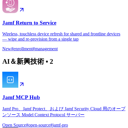
Jamf Return to Service
Wireless, touchless device refresh for shared and frontline devices
— wipe and re-provision from a single tap
New
#
enrollment
#
management
AI＆新興技術
•
2
Jamf MCP Hub
Jamf Pro、Jamf Protect、および Jamf Security Cloud 用のオープ
ンソース Model Context Protocol サーバー
Open Source
#
open-source
#
jamf-pro