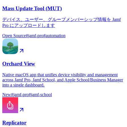
Mass Update Tool (MUT)
デバイス、ユーザー、グループメンバーシップ情報を Jamf
Pro にアップロードします
Open Source
#
jamf-pro
#
automation
Orchard View
Native macOS app that unifies device visibility and management
across Jamf Pro, Jamf School, and Apple School/Business Manager
into a single dashboard.
New
#
jamf-pro
#
jamf-school
Replicator