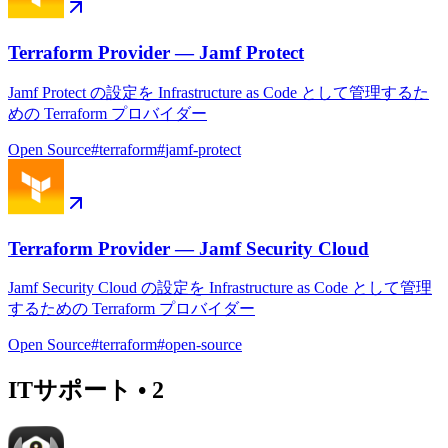
Terraform Provider — Jamf Protect
Jamf Protect の設定を Infrastructure as Code として管理するた
めの Terraform プロバイダー
Open Source
#
terraform
#
jamf-protect
Terraform Provider — Jamf Security Cloud
Jamf Security Cloud の設定を Infrastructure as Code として管理
するための Terraform プロバイダー
Open Source
#
terraform
#
open-source
ITサポート
•
2