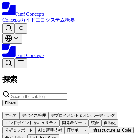
Jamf
Concepts
Concepts
ガイド
エコシステム
概要
Jamf
Concepts
探索
Filters
すべて
デバイス管理
デプロイメント＆オンボーディング
エンドポイントセキュリティ
開発者ツール
統合
自動化
分析＆レポート
AI＆新興技術
ITサポート
Infrastructure as Code
モビリティ
End User Apps