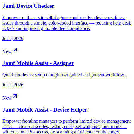
Jamf Device Checker
Empower end users to self-diagnose and resolve device readiness
issues through a simple, color-coded interface — reducing help desk
tickets and improving mobile fleet compliance.
Jul 1, 2026
New
Jamf Mobile Assist - Assigner
Quick on-device setup though user guided assignment workflow.
Jul 1, 2026
New
Jamf Mobile Assist - Device Helper
Empower frontline managers to perform limited device management
tasks — clear passcodes, restart, erase, set wallpaper, and more —
without Jamf Pro access, by scanning a QR code on the target