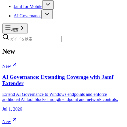
Jamf for Mobile
AI Governance
概要
New
New
AI Governance: Extending Coverage with Jamf
Extender
Extend AI Governance to Windows endpoints and enforce
additional AI tool blocks through endpoint and network controls.
Jul 1, 2026
New