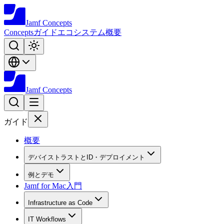
Jamf
Concepts
Concepts
ガイド
エコシステム
概要
Jamf
Concepts
ガイド
概要
デバイストラストとID・デプロイメント
例とデモ
Jamf for Mac入門
Infrastructure as Code
IT Workflows