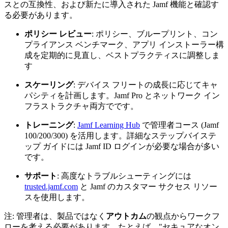
スとの互換性、および新たに導入された Jamf 機能と確認す
る必要があります。
ポリシー レビュー
: ポリシー、ブループリント、コン
プライアンス ベンチマーク、アプリ インストーラー構
成を定期的に見直し、ベストプラクティスに調整しま
す
スケーリング
: デバイス フリートの成長に応じてキャ
パシティを計画します。Jamf Pro とネットワーク イン
フラストラクチャ両方でです。
トレーニング
:
Jamf Learning Hub
で管理者コース (Jamf
100/200/300) を活用します。詳細なステップバイステ
ップ ガイドには Jamf ID ログインが必要な場合が多い
です。
サポート
: 高度なトラブルシューティングには
trusted.jamf.com
と Jamf のカスタマー サクセス リソー
スを使用します。
注: 管理者は、製品ではなく
アウトカム
の観点からワークフ
ローを考える必要があります。たとえば、"セキュアなオン