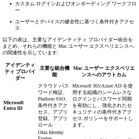
カスタム ログインおよびオンボーディング ワークフロ
ー
ユーザーとデバイスの健全性に基づく条件付きアクセ
ス
以下の表は、主要なアイデンティティ プロバイダー統合を
まとめ、それらの機能と Mac ユーザー エクスペリエンスへ
の関連性を示しています:
アイデンティ
主要な統合機
Mac ユーザー エクスペリエ
ティ プロバイ
能
ンスへのアウトカム
ダー
クラウド パス
Microsoft 365/Azure AD を使
ワード検証、
用する組織のシームレスな
Platform SSO、
ログインとパスワード同期
Microsoft
条件付きアク
を有効にし、強化されたセ
Entra ID
セス、アプリ
キュリティの条件付きアク
登録、アプリ
セス ポリシーをサポートし
ロール
ます。
Okta Identity
Engine、