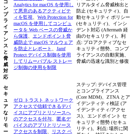
コ
Analytics for macOS を使用し
リアルタイム脅威検出と
ン
て悪意のあるアクティビテ
防止 (セキュリティ)、自
プ
ィを監視
、
Web Protection for
動セキュリティ ポリシー
ラ
macOS を使用してコンピュ
(セキュリティ)、インシ
イ
ータを Web ベースの脅威か
デント対応 (Aftermath 経
ア
ら保護
、
エンドポイント脅
由のセキュリティ)。利
ン
威防止で macOS マルウェア
点: プロアクティブなセ
ス
を防止とレポート
、
Jamf
キュリティ態勢、コンプ
と
Protect デバイス制御を使用
ライアンスの自動実施、
脅
してリムーバブル ストレー
脅威の迅速な識別と修復
威
ジ制御の使用を制限
対
応
ステップ: デバイス管理
セ
とコンプライアンス
キ
(Core MDM)、ZTNA とア
ュ
ゼロ トラスト ネットワーク
イデンティティ検証 (ア
ア
アクセスで信頼できるデバ
イデンティティ/アクセ
な
イスにアプリとリソースへ
ス)、エンドポイント セ
リ
のアクセスを付与
、
匿名デ
キュリティ態勢 (セキュ
モ
バイスのアプリとリソース
リティ)。利点: 場所に関
ー
アクセスを制限
、
リスク ベ