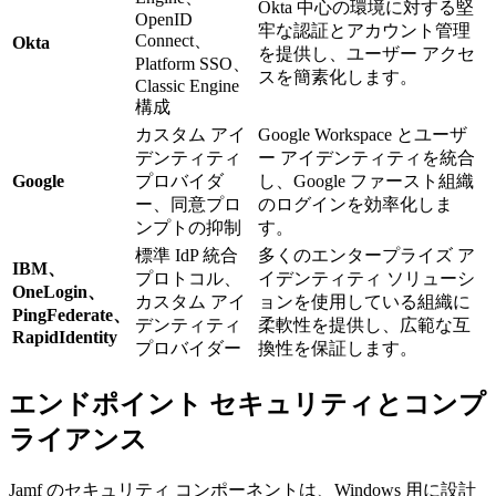
Okta 中心の環境に対する堅
OpenID
牢な認証とアカウント管理
Connect、
Okta
を提供し、ユーザー アクセ
Platform SSO、
スを簡素化します。
Classic Engine
構成
カスタム アイ
Google Workspace とユーザ
デンティティ
ー アイデンティティを統合
Google
プロバイダ
し、Google ファースト組織
ー、同意プロ
のログインを効率化しま
ンプトの抑制
す。
標準 IdP 統合
多くのエンタープライズ ア
IBM、
プロトコル、
イデンティティ ソリューシ
OneLogin、
カスタム アイ
ョンを使用している組織に
PingFederate、
デンティティ
柔軟性を提供し、広範な互
RapidIdentity
プロバイダー
換性を保証します。
エンドポイント セキュリティとコンプ
ライアンス
Jamf のセキュリティ コンポーネントは、Windows 用に設計