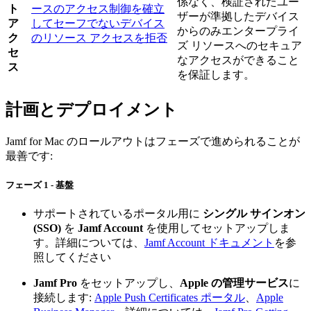
係なく、検証されたユー
ト
ースのアクセス制御を確立
ザーが準拠したデバイス
ア
してセーフでないデバイス
からのみエンタープライ
ク
のリソース アクセスを拒否
ズ リソースへのセキュア
セ
なアクセスができること
ス
を保証します。
計画とデプロイメント
Jamf for Mac のロールアウトはフェーズで進められることが
最善です:
フェーズ 1 - 基盤
サポートされているポータル用に
シングル サインオン
(SSO)
を
Jamf Account
を使用してセットアップしま
す。詳細については、
Jamf Account ドキュメント
を参
照してください
Jamf Pro
をセットアップし、
Apple の管理サービス
に
接続します:
Apple Push Certificates ポータル
、
Apple