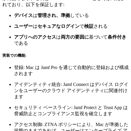
れており、以下を保証します:
デバイス
は
管理され、準拠
している
ユーザー
は
セキュアなログイン
で
検証
される
アプリへのアクセス
は
両方の要因に
基づいて
条件付き
である
実装での機能:
登録: Mac は Jamf Pro を通じて自動的に登録および構成
されます
アイデンティティ統合: Jamf Connect はデバイス ログイ
ンをユーザーのクラウド アイデンティティに関連付け
ます
セキュリティ ベースライン: Jamf Protect と Trust App は
脅威防止とコンプライアンス監視を確立します
アクセス制御: ZTNA ポリシーにより、Mac が準拠した
状態のままであれば、ユーザーはエンタープライズ ア