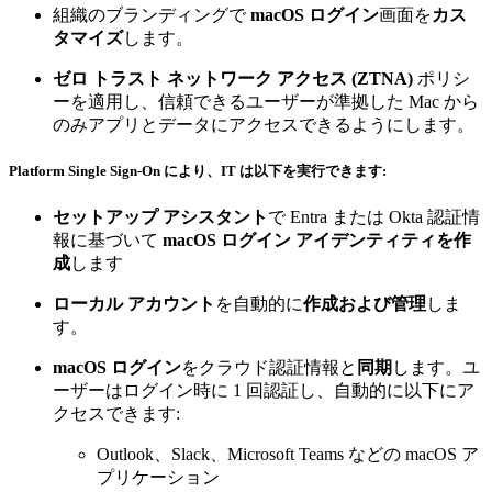
組織のブランディングで
macOS ログイン
画面を
カス
タマイズ
します。
ゼロ トラスト ネットワーク アクセス (ZTNA)
ポリシ
ーを適用し、信頼できるユーザーが準拠した Mac から
のみアプリとデータにアクセスできるようにします。
Platform Single Sign-On により、IT は以下を実行できます:
セットアップ アシスタント
で Entra または Okta 認証情
報に基づいて
macOS ログイン アイデンティティを作
成
します
ローカル アカウント
を自動的に
作成および管理
しま
す。
macOS ログイン
をクラウド認証情報と
同期
します。ユ
ーザーはログイン時に 1 回認証し、自動的に以下にア
クセスできます:
Outlook、Slack、Microsoft Teams などの macOS ア
プリケーション