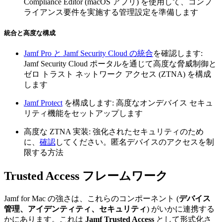
Compliance Editor (macOS アプリ) を使用して、コンプ
ライアンス要件を実施する管理設定を準備します
統合と高度な構成
Jamf Pro と Jamf Security Cloud の統合
を確認します:
Jamf Security Cloud ポータルを通じて高度な脅威制御と
ゼロ トラスト ネットワーク アクセス (ZTNA) を構成
します
Jamf Protect
を構成します: 高度なオンデバイス セキュ
リティ機能をセットアップします
高度な ZTNA 実装: 強化されたセキュリティのため
に、
確認
してください。匿名デバイスのアクセスを制
限する方法
Trusted Access フレームワーク
Jamf for Mac の強さは、これらのコンポーネント (
デバイス
管理、アイデンティティ、セキュリティ
) がいかに連携する
かにあります。これは
Jamf Trusted Access
として形式化さ