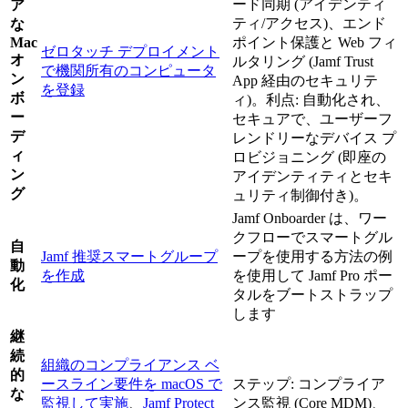
ード同期 (アイデンティ
ア
ティ/アクセス)、エンド
な
Mac
ポイント保護と Web フィ
ゼロタッチ デプロイメント
オ
ルタリング (Jamf Trust
で機関所有のコンピュータ
ン
App 経由のセキュリテ
を登録
ボ
ィ)。利点: 自動化され、
ー
セキュアで、ユーザーフ
デ
レンドリーなデバイス プ
ィ
ロビジョニング (即座の
ン
アイデンティティとセキ
グ
ュリティ制御付き)。
Jamf Onboarder は、ワー
クフローでスマートグル
自
Jamf 推奨スマートグループ
ープを使用する方法の例
動
を作成
を使用して Jamf Pro ポー
化
タルをブートストラップ
します
継
続
組織のコンプライアンス ベ
的
ースライン要件を macOS で
ステップ: コンプライア
な
監視して実施
、
Jamf Protect
ンス監視 (Core MDM)、