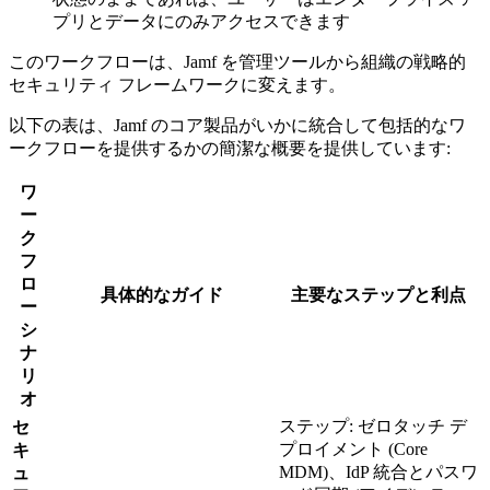
プリとデータにのみアクセスできます
このワークフローは、Jamf を管理ツールから組織の戦略的
セキュリティ フレームワークに変えます。
以下の表は、Jamf のコア製品がいかに統合して包括的なワ
ークフローを提供するかの簡潔な概要を提供しています:
ワ
ー
ク
フ
ロ
具体的なガイド
主要なステップと利点
ー
シ
ナ
リ
オ
ステップ: ゼロタッチ デ
セ
プロイメント (Core
キ
MDM)、IdP 統合とパスワ
ュ