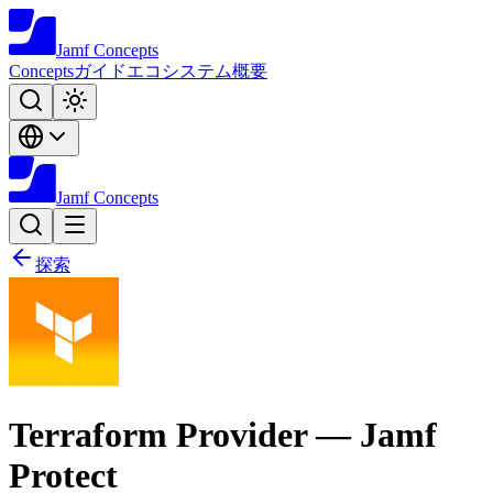
Jamf
Concepts
Concepts
ガイド
エコシステム
概要
Jamf
Concepts
探索
Terraform Provider — Jamf
Protect