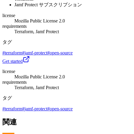
Jamf Protect サブスクリプション
license
Mozilla Public License 2.0
requirements
Terraform, Jamf Protect
タグ
#
terraform
#
jamf-protect
#
open-source
Get started
license
Mozilla Public License 2.0
requirements
Terraform, Jamf Protect
タグ
#
terraform
#
jamf-protect
#
open-source
関連