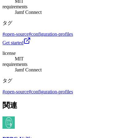
MIT
requirements
Jamf Connect
タグ
#
open-source
#
configuration-profiles
Get started
license
MIT
requirements
Jamf Connect
タグ
#
open-source
#
configuration-profiles
関連