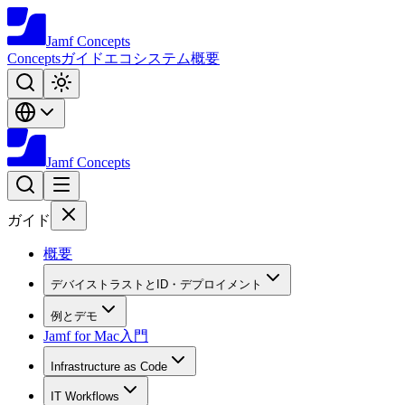
Jamf
Concepts
Concepts
ガイド
エコシステム
概要
Jamf
Concepts
ガイド
概要
デバイストラストとID・デプロイメント
例とデモ
Jamf for Mac入門
Infrastructure as Code
IT Workflows