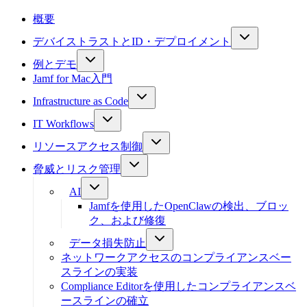
概要
デバイストラストとID・デプロイメント
例とデモ
Jamf for Mac入門
Infrastructure as Code
IT Workflows
リソースアクセス制御
脅威とリスク管理
AI
Jamfを使用したOpenClawの検出、ブロッ
ク、および修復
データ損失防止
ネットワークアクセスのコンプライアンスベー
スラインの実装
Compliance Editorを使用したコンプライアンスベ
ースラインの確立