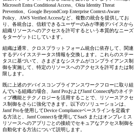
Microsoft Entra Conditional Access、Okta Identity Threat
Prevention、Google BeyondCorp Enterprise Context-Aware
Policy、AWS Verified Accessなど、複数の統合を提供してお
り、各統合は、信頼できるユーザーのみが準拠デバイスから
組織リソースへのアクセスを許可するという本質的なニーズ
をターゲットにしています。
組織は通常、クロスプラットフォーム統合に依存して、関連
するデバイスステータス情報を交換します。これらのステー
タスに基づいて、さまざまなシステムがコンプライアンス制
御を実施して、特定のリソースへのアクセスを許可または制
限します。
既に上述のデバイスコンプライアンスワークフローに取り組
んでいる組織の場合、Jamf ProおよびJamf Connect内のネイテ
ィブ機能とテクノロジーを活用することで、リソースアクセ
ス制御をさらに強化できます。以下のソリューションは、
Jamf Proを使用してDevice Complianceベースラインを定義す
る方法と、Jamf Connectを使用してSaaS またはオンプレミス
リソースへのアプリごとの接続でセキュアなアクセス制御を
自動化する方法について説明します。