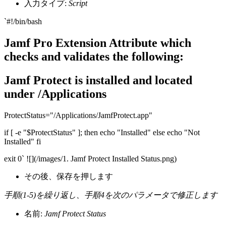
入力タイプ:
Script
`#!/bin/bash
Jamf Pro Extension Attribute which
checks and validates the following:
Jamf Protect is installed and located
under /Applications
ProtectStatus="/Applications/JamfProtect.app"
if [ -e "$ProtectStatus" ]; then echo "Installed" else echo "Not
Installed" fi
exit 0` ![](/images/1. Jamf Protect Installed Status.png)
その後、保存を押します
手順(1-5)を繰り返し、手順4を次のパラメータで修正します
名前:
Jamf Protect Status