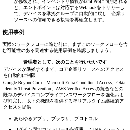
が修復され、インベントリ情報がJamf Proに同期される
と、エンドポイントは対応するWebhookをトリガーし
て、デバイスを準拠グループに自動的に戻し、企業リ
ソースへの信頼できる接続を再確立します。
使用事例
実際のワークフローに進む前に、まずこのワークフローを含
む可能性のある関連する使用事例を確認しましょう。
管理者として、次のことを行いたいです
デバイスが準拠するまで、コア企業リソースへのアクセス
を自動的に制限
Google BeyondCorp、Microsoft Entra Conditional Access、Okta
Identity Threat Prevention、AWS Verified Accessの統合などの
既存のデバイスコンプライアンスワークフローを強化およ
び補完し、以下の機能を提供する準リアルタイム継続的ア
クセスを提供
あらゆるアプリ、ブラウザ、プロトコル
ログイン間でコントロールを適用 | | ZTNAフレームワ