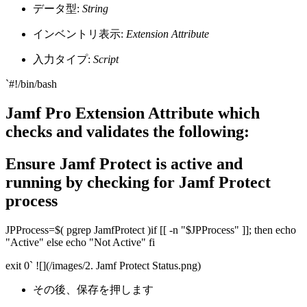
データ型:
String
インベントリ表示:
Extension Attribute
入力タイプ:
Script
`#!/bin/bash
Jamf Pro Extension Attribute which
checks and validates the following:
Ensure Jamf Protect is active and
running by checking for Jamf Protect
process
JPProcess=$( pgrep JamfProtect ) ​ if [[ -n "$JPProcess" ]]; then echo
"Active" else echo "Not Active" fi
exit 0` ![](/images/2. Jamf Protect Status.png)
その後、保存を押します