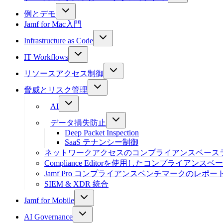
例とデモ
Jamf for Mac入門
Infrastructure as Code
IT Workflows
リソースアクセス制御
脅威とリスク管理
AI
データ損失防止
Deep Packet Inspection
SaaS テナンシー制御
ネットワークアクセスのコンプライアンスベース
Compliance Editorを使用したコンプライアン
Jamf Pro コンプライアンスベンチマークのレポ
SIEM & XDR 統合
Jamf for Mobile
AI Governance