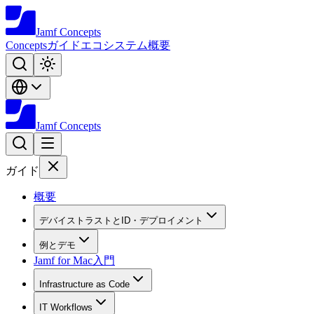
Jamf
Concepts
Concepts
ガイド
エコシステム
概要
Jamf
Concepts
ガイド
概要
デバイストラストとID・デプロイメント
例とデモ
Jamf for Mac入門
Infrastructure as Code
IT Workflows