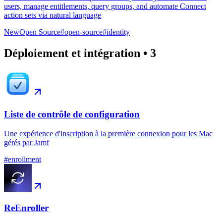
users, manage entitlements, query groups, and automate Connect
action sets via natural language
New
Open Source
#
open-source
#
identity
Déploiement et intégration
•
3
Liste de contrôle de configuration
Une expérience d'inscription à la première connexion pour les Mac
gérés par Jamf
#
enrollment
ReEnroller