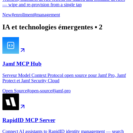
— wipe and re-provision from a single tap
New
#
enrollment
#
management
IA et technologies émergentes
•
2
Jamf MCP Hub
Serveur Model Context Protocol open source pour Jamf Pro, Jamf
Protect et Jamf Security Cloud
Open Source
#
open-source
#
jamf-pro
RapidID MCP Server
Connect AI assistants to RapidID identity management — search