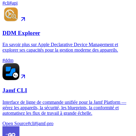
#
cli
#
api
DDM Explorer
En savoir plus sur Apple Declarative Device Management et
explorer ses capacités pour la gestion moderne des appareils.
#
ddm
Jamf CLI
Interface de ligne de commande unifiée pour la Jamf Platform —
gérez les appareils, la sécurité, les blueprints, la conformité et
automatisez les flux de travail à grande échelle.
Open Source
#
cli
#
jamf-pro