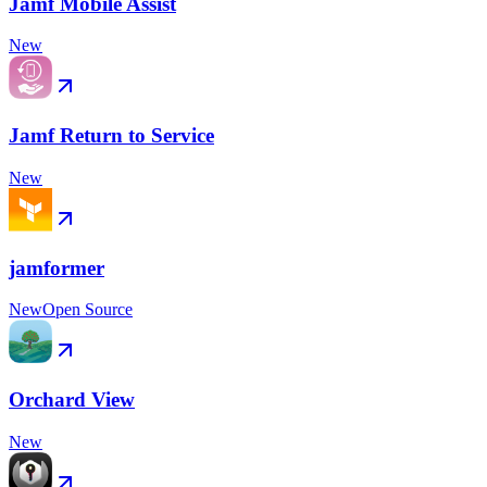
Jamf Mobile Assist
New
Jamf Return to Service
New
jamformer
New
Open Source
Orchard View
New