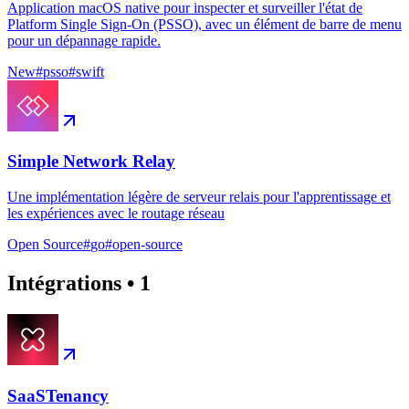
Application macOS native pour inspecter et surveiller l'état de
Platform Single Sign-On (PSSO), avec un élément de barre de menu
pour un dépannage rapide.
New
#
psso
#
swift
Simple Network Relay
Une implémentation légère de serveur relais pour l'apprentissage et
les expériences avec le routage réseau
Open Source
#
go
#
open-source
Intégrations
•
1
SaaSTenancy