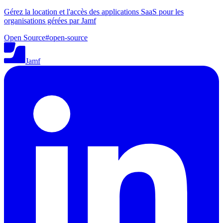
Gérez la location et l'accès des applications SaaS pour les
organisations gérées par Jamf
Open Source
#
open-source
Jamf