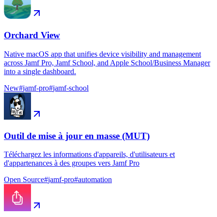
Orchard View
Native macOS app that unifies device visibility and management
across Jamf Pro, Jamf School, and Apple School/Business Manager
into a single dashboard.
New
#
jamf-pro
#
jamf-school
Outil de mise à jour en masse (MUT)
Téléchargez les informations d'appareils, d'utilisateurs et
d'appartenances à des groupes vers Jamf Pro
Open Source
#
jamf-pro
#
automation