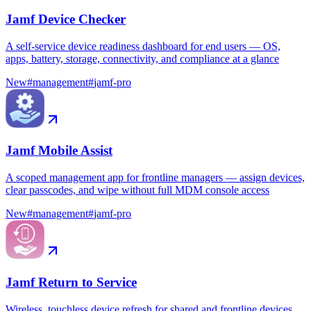
Jamf Device Checker
A self-service device readiness dashboard for end users — OS,
apps, battery, storage, connectivity, and compliance at a glance
New
#
management
#
jamf-pro
Jamf Mobile Assist
A scoped management app for frontline managers — assign devices,
clear passcodes, and wipe without full MDM console access
New
#
management
#
jamf-pro
Jamf Return to Service
Wireless, touchless device refresh for shared and frontline devices