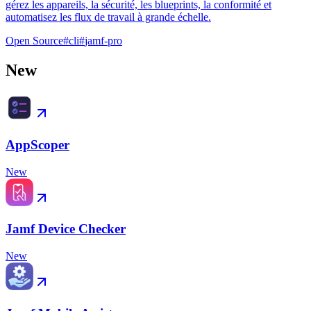
gérez les appareils, la sécurité, les blueprints, la conformité et
automatisez les flux de travail à grande échelle.
Open Source
#
cli
#
jamf-pro
New
AppScoper
New
Jamf Device Checker
New