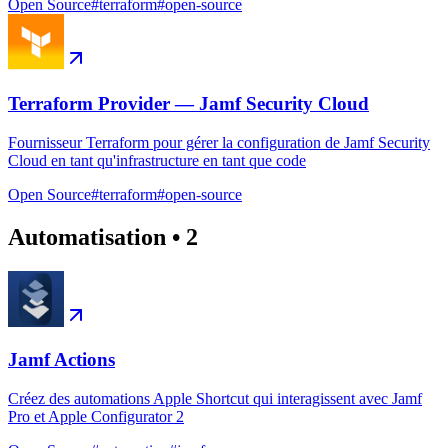
Open Source
#
terraform
#
open-source
Terraform Provider — Jamf Security Cloud
Fournisseur Terraform pour gérer la configuration de Jamf Security
Cloud en tant qu'infrastructure en tant que code
Open Source
#
terraform
#
open-source
Automatisation
•
2
Jamf Actions
Créez des automations Apple Shortcut qui interagissent avec Jamf
Pro et Apple Configurator 2