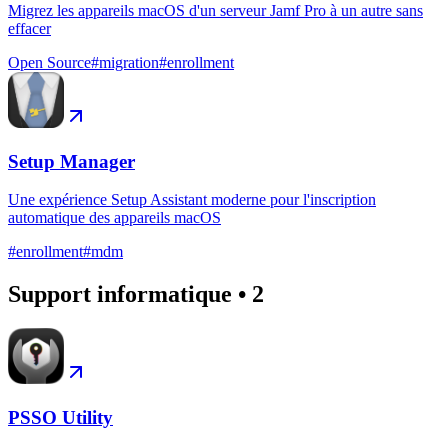
Migrez les appareils macOS d'un serveur Jamf Pro à un autre sans
effacer
Open Source
#
migration
#
enrollment
Setup Manager
Une expérience Setup Assistant moderne pour l'inscription
automatique des appareils macOS
#
enrollment
#
mdm
Support informatique
•
2
PSSO Utility