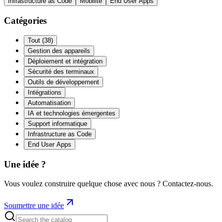
Infrastructure as Code
Mobilité
End User Apps
Catégories
Tout
(
38
)
Gestion des appareils
Déploiement et intégration
Sécurité des terminaux
Outils de développement
Intégrations
Automatisation
IA et technologies émergentes
Support informatique
Infrastructure as Code
End User Apps
Une idée ?
Vous voulez construire quelque chose avec nous ? Contactez-nous.
Soumettre une idée