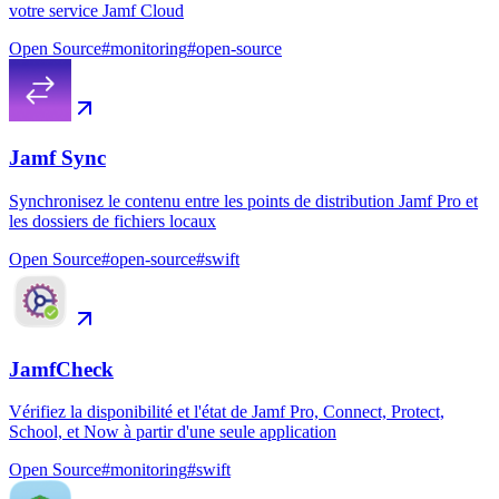
votre service Jamf Cloud
Open Source
#
monitoring
#
open-source
Jamf Sync
Synchronisez le contenu entre les points de distribution Jamf Pro et
les dossiers de fichiers locaux
Open Source
#
open-source
#
swift
JamfCheck
Vérifiez la disponibilité et l'état de Jamf Pro, Connect, Protect,
School, et Now à partir d'une seule application
Open Source
#
monitoring
#
swift