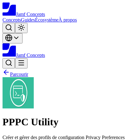
Jamf
Concepts
Concepts
Guides
Écosystème
À propos
Jamf
Concepts
Parcourir
PPPC Utility
Créer et gérer des profils de configuration Privacy Preferences