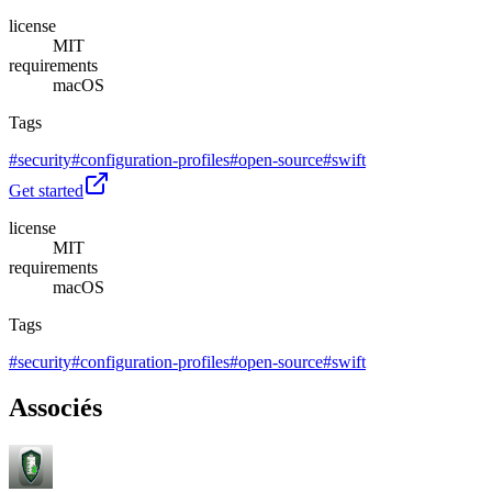
license
MIT
requirements
macOS
Tags
#
security
#
configuration-profiles
#
open-source
#
swift
Get started
license
MIT
requirements
macOS
Tags
#
security
#
configuration-profiles
#
open-source
#
swift
Associés