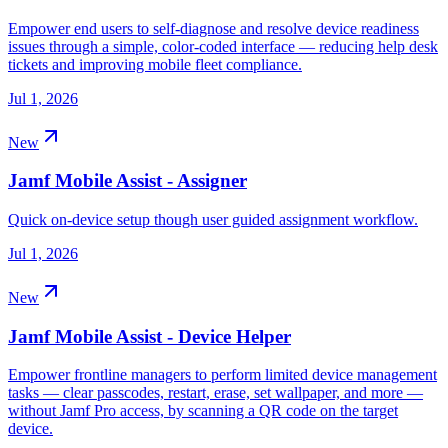
Empower end users to self-diagnose and resolve device readiness
issues through a simple, color-coded interface — reducing help desk
tickets and improving mobile fleet compliance.
Jul 1, 2026
New
Jamf Mobile Assist - Assigner
Quick on-device setup though user guided assignment workflow.
Jul 1, 2026
New
Jamf Mobile Assist - Device Helper
Empower frontline managers to perform limited device management
tasks — clear passcodes, restart, erase, set wallpaper, and more —
without Jamf Pro access, by scanning a QR code on the target
device.