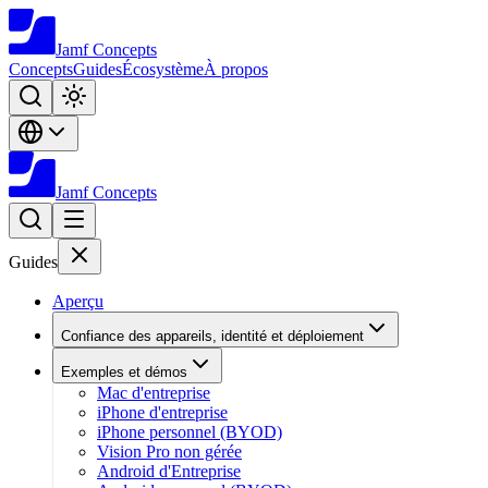
Jamf
Concepts
Concepts
Guides
Écosystème
À propos
Jamf
Concepts
Guides
Aperçu
Confiance des appareils, identité et déploiement
Exemples et démos
Mac d'entreprise
iPhone d'entreprise
iPhone personnel (BYOD)
Vision Pro non gérée
Android d'Entreprise