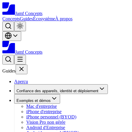
Jamf
Concepts
Concepts
Guides
Écosystème
À propos
Jamf
Concepts
Guides
Aperçu
Confiance des appareils, identité et déploiement
Exemples et démos
Mac d'entreprise
iPhone d'entreprise
iPhone personnel (BYOD)
Vision Pro non gérée
Android d'Entreprise