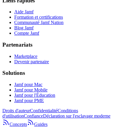
Liens rapides
Aide Jamf
Formation et certifications
Communauté Jamf Nation
Blog Jamf
Compte Jamf
Partenariats
Marketplace
Devenir partenaire
Solutions
Jamf pour Mac
Jamf pour Mobile
Jamf pour l'Éducation
Jamf pour PME
Droits d'auteur
Confidentialité
Conditions
d'utilisation
Confiance
Déclaration sur l'esclavage moderne
Concepts
Guides