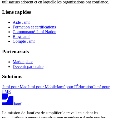
utilisateurs adorent et en laquelle les organisations ont confiance.
Liens rapides
Aide Jamf
Formation et certifications
Communauté Jamf Nation
Blog Jamf
Compte Jamf
Partenariats
Marketplace
Devenir partenaire
Solutions
Jamf pour Mac
Jamf pour Mobile
Jamf pour l'Éducation
Jamf pour
PME
Jamf
La mission de Jamf est de simplifier le travail en aidant les
organisations à gérer et sécuriser une expérience Apple que les