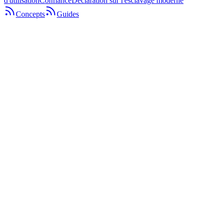
d'utilisation
Confiance
Déclaration sur l'esclavage moderne
Concepts
Guides