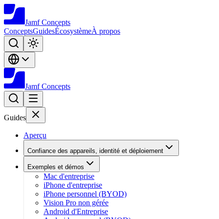
Jamf
Concepts
Concepts
Guides
Écosystème
À propos
Jamf
Concepts
Guides
Aperçu
Confiance des appareils, identité et déploiement
Exemples et démos
Mac d'entreprise
iPhone d'entreprise
iPhone personnel (BYOD)
Vision Pro non gérée
Android d'Entreprise