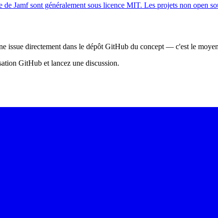
e de Jamf sont généralement sous licence MIT. Les projets non open sour
e issue directement dans le dépôt GitHub du concept — c'est le moyen l
sation GitHub et lancez une discussion.