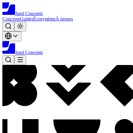
Jamf
Concepts
Concepts
Guides
Écosystème
À propos
Jamf
Concepts