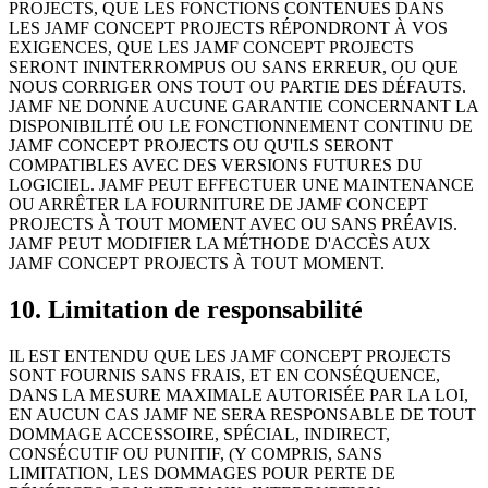
PROJECTS, QUE LES FONCTIONS CONTENUES DANS
LES JAMF CONCEPT PROJECTS RÉPONDRONT À VOS
EXIGENCES, QUE LES JAMF CONCEPT PROJECTS
SERONT ININTERROMPUS OU SANS ERREUR, OU QUE
NOUS CORRIGER ONS TOUT OU PARTIE DES DÉFAUTS.
JAMF NE DONNE AUCUNE GARANTIE CONCERNANT LA
DISPONIBILITÉ OU LE FONCTIONNEMENT CONTINU DE
JAMF CONCEPT PROJECTS OU QU'ILS SERONT
COMPATIBLES AVEC DES VERSIONS FUTURES DU
LOGICIEL. JAMF PEUT EFFECTUER UNE MAINTENANCE
OU ARRÊTER LA FOURNITURE DE JAMF CONCEPT
PROJECTS À TOUT MOMENT AVEC OU SANS PRÉAVIS.
JAMF PEUT MODIFIER LA MÉTHODE D'ACCÈS AUX
JAMF CONCEPT PROJECTS À TOUT MOMENT.
10. Limitation de responsabilité
IL EST ENTENDU QUE LES JAMF CONCEPT PROJECTS
SONT FOURNIS SANS FRAIS, ET EN CONSÉQUENCE,
DANS LA MESURE MAXIMALE AUTORISÉE PAR LA LOI,
EN AUCUN CAS JAMF NE SERA RESPONSABLE DE TOUT
DOMMAGE ACCESSOIRE, SPÉCIAL, INDIRECT,
CONSÉCUTIF OU PUNITIF, (Y COMPRIS, SANS
LIMITATION, LES DOMMAGES POUR PERTE DE