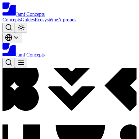
Jamf
Concepts
Concepts
Guides
Écosystème
À propos
Jamf
Concepts