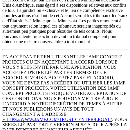
Unis d'Amérique, sans égard à ses dispositions relatives aux conflits
de lois. La juridiction exclusive et le lieu de compétence exclusive
pour les actions résultant de cet Accord seront les tribunaux fédéraux
et d'État situés à Minneapolis, Minnesota. Les parties renoncent à
tout argument selon lequel ces tribunaux seraient inappropriés ou
autrement peu pratiques pour résoudre de tels conflits. Nous
pouvons intenter une action devant un tribunal compétent pour
obtenir une mesure conservatoire à tout moment.
EN ACCÉDANT ET EN UTILISANT LES JAMF CONCEPT
PROJECTS OU EN ACCEPTANT L'ACCORD LORSQUE
VOUS Y ÊTES INVITÉ PAR UNE APPLICATION, VOUS
ACCEPTEZ D'ÊTRE LIÉ PAR LES TERMES DE CET
ACCORD. SI VOUS N'ACCEPTEZ PAS CET ACCORD,
VOUS NE DEVEZ PAS ACCÉDER OU UTILISER LES JAMF
CONCEPT PROJECTS. VOTRE UTILISATION DES JAMF
CONCEPT PROJECTS INDIQUE VOTRE ACCEPTATION DE
CES CONDITIONS. NOUS POUVONS METTRE À JOUR
L'ACCORD À NOTRE DISCRÉTION DE TEMPS À AUTRE
ET NOUS PUBLIERONS UN AVIS DE TOUT
CHANGEMENT À L'ADRESSE
HTTPS://WWW.JAMF.COM/TRUST-CENTER/LEGAL/
. VOUS
SEREZ LIÉ PAR TOUTE VERSION MISE À JOUR APRÈS LA
DATE D'ENTRÉE EN VIGUEUR AFFICHÉE.