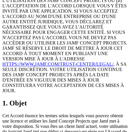
L'UTILISATION DES JAMF CONCEPT PROJECTS OU (II)
L'ACCEPTATION DE L'ACCORD LORSQUE VOUS Y ÊTES
INVITÉ PAR UNE APPLICATION. SI VOUS ACCEPTEZ
L'ACCORD AU NOM D'UNE ENTREPRISE OU D'UNE
AUTRE ENTITÉ JURIDIQUE, VOUS DÉCLAREZ ET
GARANTISSEZ QUE VOUS AVEZ L'AUTORITÉ
NÉCESSAIRE POUR ENGAGER CETTE ENTITÉ. SI VOUS
N'ACCEPTEZ PAS L'ACCORD, VOUS NE DEVEZ PAS
ACCÉDER OU UTILISER LES JAMF CONCEPT PROJECTS.
JAMF SE RÉSERVE LE DROIT DE METTRE À JOUR CET
ACCORD À TOUT MOMENT EN PUBLIANT UNE
VERSION MISE À JOUR À L'ADRESSE
HTTPS://WWW.JAMF.COM/TRUST-CENTER/LEGAL/
, À SA
SEULE DISCRÉTION. VOTRE UTILISATION CONTINUE
DES JAMF CONCEPT PROJECTS APRÈS LA DATE
D'ENTRÉE EN VIGUEUR DES MISES À JOUR
CONSTITUERA VOTRE ACCEPTATION DE CES MISES À
JOUR.
1. Objet
Cet Accord énonce les termes selon lesquels vous pouvez obtenir
une licence et utiliser les Jamf Concept Projects que Jamf met à
votre disposition. Si vous êtes un client Jamf actuel, votre utilisation
du logiciel Jamf (tel que défini ci-dessous) est régie par l'Accord de