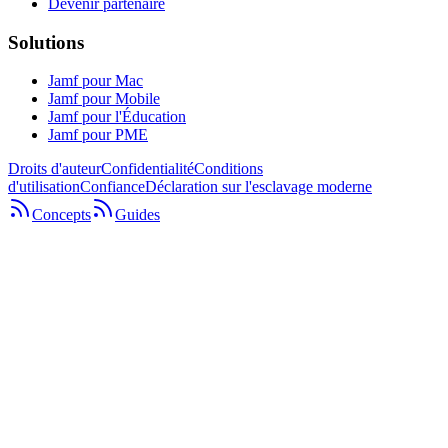
Devenir partenaire
Solutions
Jamf pour Mac
Jamf pour Mobile
Jamf pour l'Éducation
Jamf pour PME
Droits d'auteur
Confidentialité
Conditions
d'utilisation
Confiance
Déclaration sur l'esclavage moderne
Concepts
Guides