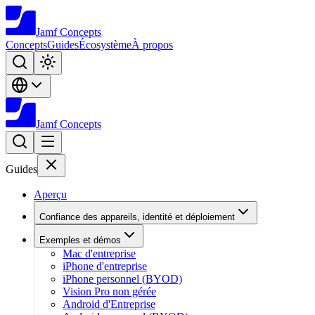
Jamf
Concepts
Concepts
Guides
Écosystème
À propos
Jamf
Concepts
Guides
Aperçu
Confiance des appareils, identité et déploiement
Exemples et démos
Mac d'entreprise
iPhone d'entreprise
iPhone personnel (BYOD)
Vision Pro non gérée
Android d'Entreprise