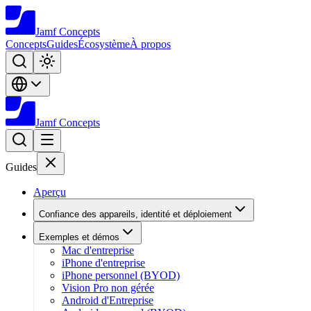
Jamf
Concepts
Concepts
Guides
Écosystème
À propos
Jamf
Concepts
Guides
Aperçu
Confiance des appareils, identité et déploiement
Exemples et démos
Mac d'entreprise
iPhone d'entreprise
iPhone personnel (BYOD)
Vision Pro non gérée
Android d'Entreprise