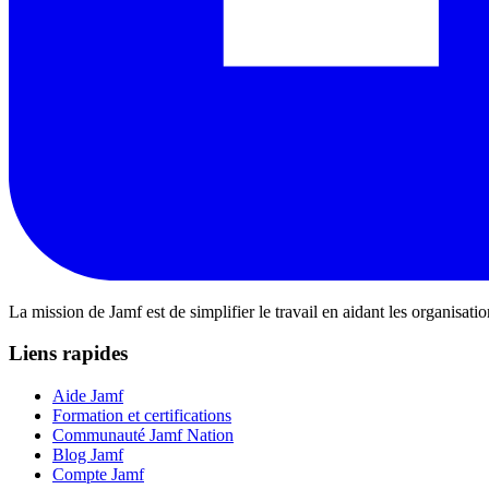
La mission de Jamf est de simplifier le travail en aidant les organisati
Liens rapides
Aide Jamf
Formation et certifications
Communauté Jamf Nation
Blog Jamf
Compte Jamf