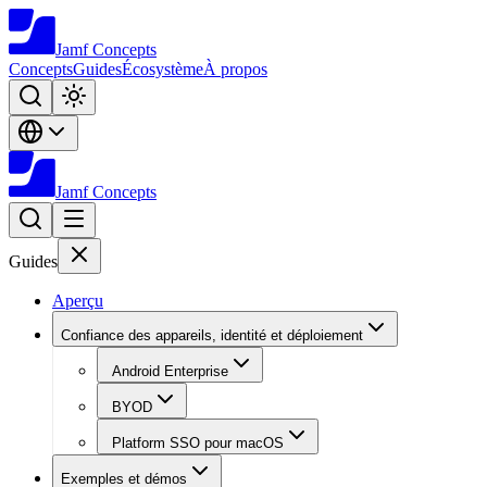
Jamf
Concepts
Concepts
Guides
Écosystème
À propos
Jamf
Concepts
Guides
Aperçu
Confiance des appareils, identité et déploiement
Android Enterprise
BYOD
Platform SSO pour macOS
Exemples et démos