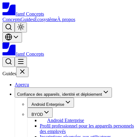
Jamf
Concepts
Concepts
Guides
Écosystème
À propos
Jamf
Concepts
Guides
Aperçu
Confiance des appareils, identité et déploiement
Android Enterprise
BYOD
Android Enterprise
Profil professionnel pour les appareils personnels
des employés
Inscriptions réservées aux utilisateurs