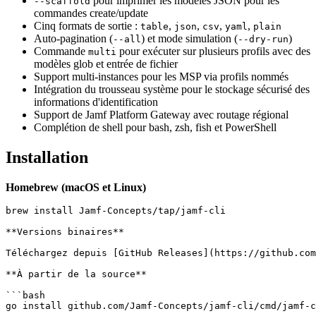
pour imprimer les modèles JSON pour les
--scaffold
commandes create/update
Cinq formats de sortie :
,
,
,
,
table
json
csv
yaml
plain
Auto-pagination (
) et mode simulation (
)
--all
--dry-run
Commande
pour exécuter sur plusieurs profils avec des
multi
modèles glob et entrée de fichier
Support multi-instances pour les MSP via profils nommés
Intégration du trousseau système pour le stockage sécurisé des
informations d'identification
Support de Jamf Platform Gateway avec routage régional
Complétion de shell pour bash, zsh, fish et PowerShell
Installation
Homebrew (macOS et Linux)
brew install Jamf-Concepts/tap/jamf-cli

**Versions binaires**

Téléchargez depuis [GitHub Releases](https://github.com
**À partir de la source**

```bash

go install github.com/Jamf-Concepts/jamf-cli/cmd/jamf-c