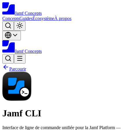
Jamf
Concepts
Concepts
Guides
Écosystème
À propos
Jamf
Concepts
Parcourir
Jamf CLI
Interface de ligne de commande unifiée pour la Jamf Platform —