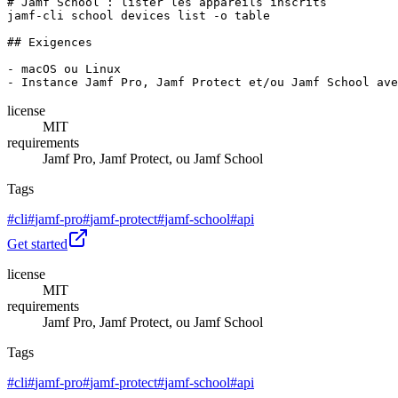
# Jamf School : lister les appareils inscrits

jamf-cli school devices list -o table

## Exigences

- macOS ou Linux

license
MIT
requirements
Jamf Pro, Jamf Protect, ou Jamf School
Tags
#
cli
#
jamf-pro
#
jamf-protect
#
jamf-school
#
api
Get started
license
MIT
requirements
Jamf Pro, Jamf Protect, ou Jamf School
Tags
#
cli
#
jamf-pro
#
jamf-protect
#
jamf-school
#
api