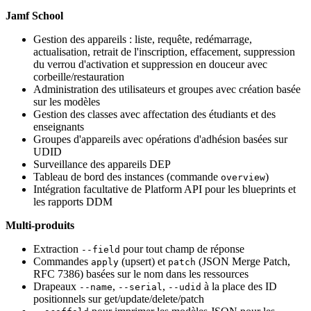
Jamf School
Gestion des appareils : liste, requête, redémarrage,
actualisation, retrait de l'inscription, effacement, suppression
du verrou d'activation et suppression en douceur avec
corbeille/restauration
Administration des utilisateurs et groupes avec création basée
sur les modèles
Gestion des classes avec affectation des étudiants et des
enseignants
Groupes d'appareils avec opérations d'adhésion basées sur
UDID
Surveillance des appareils DEP
Tableau de bord des instances (commande
)
overview
Intégration facultative de Platform API pour les blueprints et
les rapports DDM
Multi-produits
Extraction
pour tout champ de réponse
--field
Commandes
(upsert) et
(JSON Merge Patch,
apply
patch
RFC 7386) basées sur le nom dans les ressources
Drapeaux
,
,
à la place des ID
--name
--serial
--udid
positionnels sur get/update/delete/patch