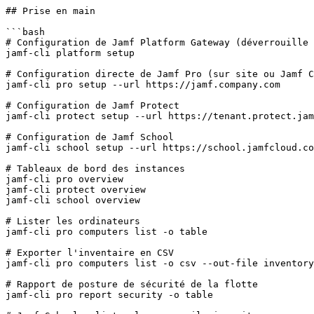
## Prise en main

```bash

# Configuration de Jamf Platform Gateway (déverrouille 
jamf-cli platform setup

# Configuration directe de Jamf Pro (sur site ou Jamf C
jamf-cli pro setup --url https://jamf.company.com

# Configuration de Jamf Protect

jamf-cli protect setup --url https://tenant.protect.jam
# Configuration de Jamf School

jamf-cli school setup --url https://school.jamfcloud.co
# Tableaux de bord des instances

jamf-cli pro overview

jamf-cli protect overview

jamf-cli school overview

# Lister les ordinateurs

jamf-cli pro computers list -o table

# Exporter l'inventaire en CSV

jamf-cli pro computers list -o csv --out-file inventory
# Rapport de posture de sécurité de la flotte

jamf-cli pro report security -o table
