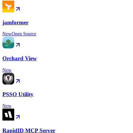
jamformer
New
Open Source
Orchard View
New
PSSO Utility
New
RapidID MCP Server