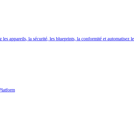
s appareils, la sécurité, les blueprints, la conformité et automatisez les
Platform