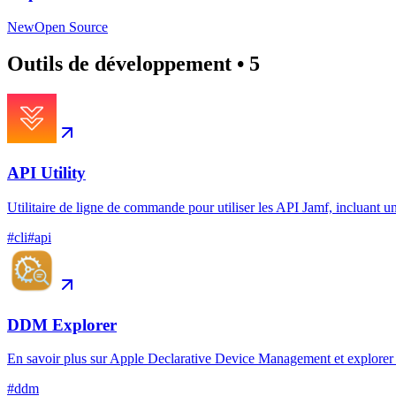
New
Open Source
Outils de développement
•
5
API Utility
Utilitaire de ligne de commande pour utiliser les API Jamf, incluant un
#
cli
#
api
DDM Explorer
En savoir plus sur Apple Declarative Device Management et explorer s
#
ddm