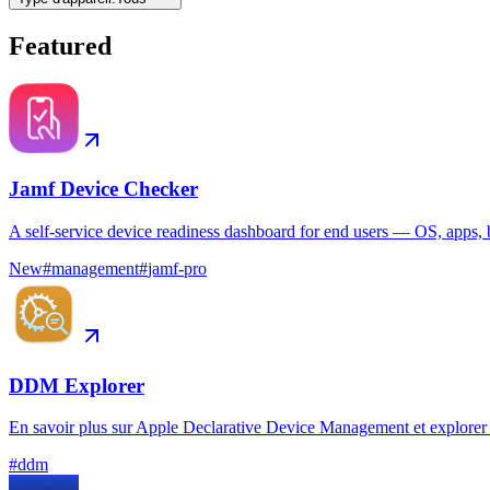
Featured
Jamf Device Checker
A self-service device readiness dashboard for end users — OS, apps, b
New
#
management
#
jamf-pro
DDM Explorer
En savoir plus sur Apple Declarative Device Management et explorer s
#
ddm