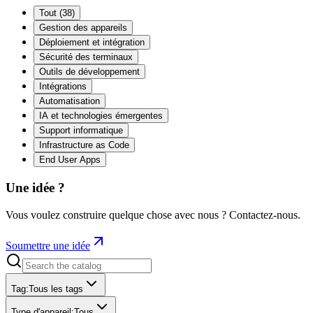
Tout
(
38
)
Gestion des appareils
Déploiement et intégration
Sécurité des terminaux
Outils de développement
Intégrations
Automatisation
IA et technologies émergentes
Support informatique
Infrastructure as Code
End User Apps
Une idée ?
Vous voulez construire quelque chose avec nous ? Contactez-nous.
Soumettre une idée
Tag
:
Tous les tags
Type d'appareil
:
Tous