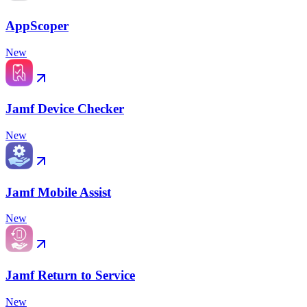
AppScoper
New
Jamf Device Checker
New
Jamf Mobile Assist
New
Jamf Return to Service
New