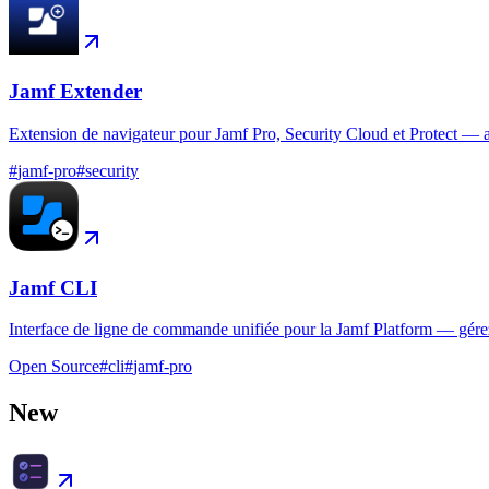
Jamf Extender
Extension de navigateur pour Jamf Pro, Security Cloud et Protect — aper
#
jamf-pro
#
security
Jamf CLI
Interface de ligne de commande unifiée pour la Jamf Platform — gérez le
Open Source
#
cli
#
jamf-pro
New