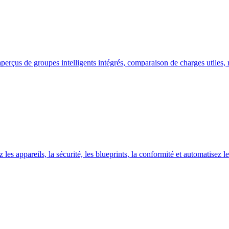
çus de groupes intelligents intégrés, comparaison de charges utiles, risq
s appareils, la sécurité, les blueprints, la conformité et automatisez les