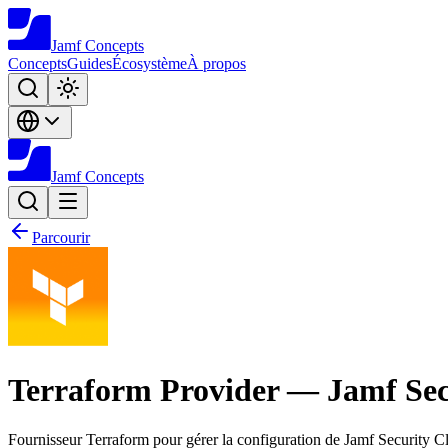
Jamf
Concepts
Concepts
Guides
Écosystème
À propos
Jamf
Concepts
Parcourir
Terraform Provider — Jamf Sec
Fournisseur Terraform pour gérer la configuration de Jamf Security Cl