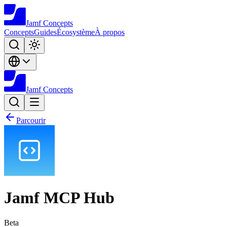
Jamf
Concepts
Concepts
Guides
Écosystème
À propos
Jamf
Concepts
Parcourir
Jamf MCP Hub
Beta