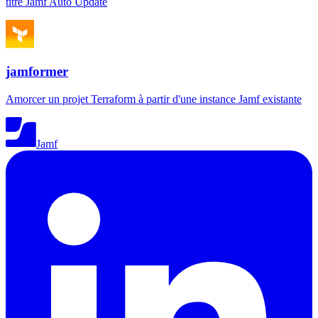
titre Jamf Auto Update
jamformer
Amorcer un projet Terraform à partir d'une instance Jamf existante
Jamf