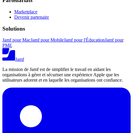
Partenariats
Marketplace
Devenir partenaire
Solutions
Jamf pour Mac
Jamf pour Mobile
Jamf pour l'Éducation
Jamf pour
PME
Jamf
La mission de Jamf est de simplifier le travail en aidant les
organisations à gérer et sécuriser une expérience Apple que les
utilisateurs adorent et en laquelle les organisations ont confiance.