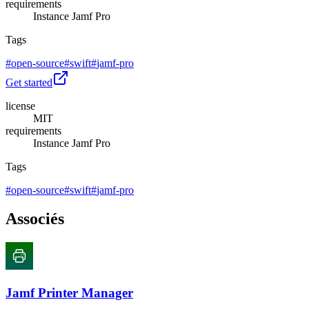
requirements
Instance Jamf Pro
Tags
#
open-source
#
swift
#
jamf-pro
Get started
license
MIT
requirements
Instance Jamf Pro
Tags
#
open-source
#
swift
#
jamf-pro
Associés
Jamf Printer Manager