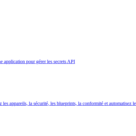
e application pour gérer les secrets API
s appareils, la sécurité, les blueprints, la conformité et automatisez les