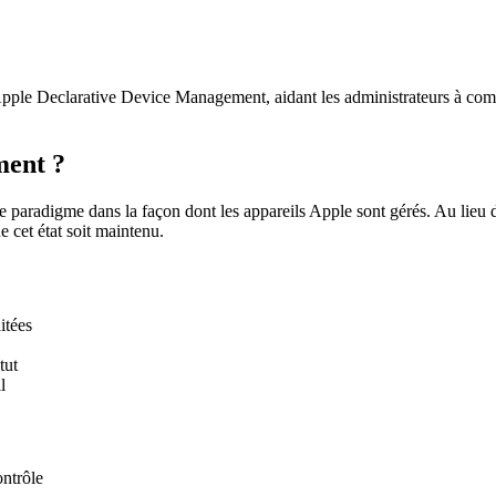
ple Declarative Device Management, aidant les administrateurs à comp
ment ?
aradigme dans la façon dont les appareils Apple sont gérés. Au lieu 
ue cet état soit maintenu.
itées
tut
l
ntrôle