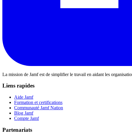
La mission de Jamf est de simplifier le travail en aidant les organisati
Liens rapides
Aide Jamf
Formation et certifications
Communauté Jamf Nation
Blog Jamf
Compte Jamf
Partenariats