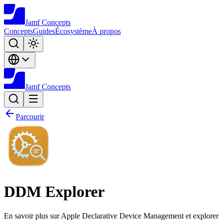
Jamf
Concepts
Concepts
Guides
Écosystème
À propos
Jamf
Concepts
Parcourir
DDM Explorer
En savoir plus sur Apple Declarative Device Management et explorer s