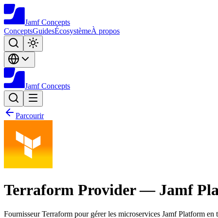
Jamf
Concepts
Concepts
Guides
Écosystème
À propos
Jamf
Concepts
Parcourir
Terraform Provider — Jamf Pl
Fournisseur Terraform pour gérer les microservices Jamf Platform en ta