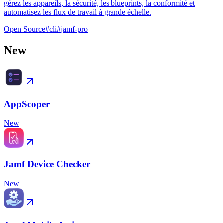
gérez les appareils, la sécurité, les blueprints, la conformité et
automatisez les flux de travail à grande échelle.
Open Source
#
cli
#
jamf-pro
New
AppScoper
New
Jamf Device Checker
New