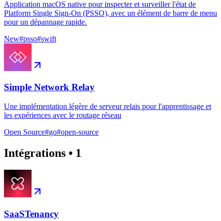
Application macOS native pour inspecter et surveiller l'état de
Platform Single Sign-On (PSSO), avec un élément de barre de menu
pour un dépannage rapide.
New
#
psso
#
swift
Simple Network Relay
Une implémentation légère de serveur relais pour l'apprentissage et
les expériences avec le routage réseau
Open Source
#
go
#
open-source
Intégrations
•
1
SaaSTenancy