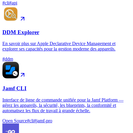
#
cli
#
api
DDM Explorer
En savoir plus sur Apple Declarative Device Management et
explorer ses capacités pour la gestion moderne des appareils.
#
ddm
Jamf CLI
Interface de ligne de commande unifiée pour la Jamf Platform —
gérez les appareils, la sécurité, les blueprints, la conformité et
automatisez les flux de travail à grande échelle.
Open Source
#
cli
#
jamf-pro