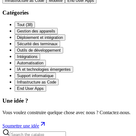
Infrastructure as Code
Mobilité
End User Apps
Catégories
Tout
(
38
)
Gestion des appareils
Déploiement et intégration
Sécurité des terminaux
Outils de développement
Intégrations
Automatisation
IA et technologies émergentes
Support informatique
Infrastructure as Code
End User Apps
Une idée ?
Vous voulez construire quelque chose avec nous ? Contactez-nous.
Soumettre une idée