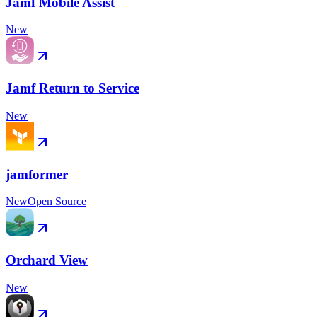
Jamf Mobile Assist
New
Jamf Return to Service
New
jamformer
New
Open Source
Orchard View
New