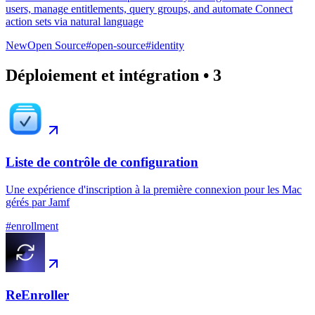
users, manage entitlements, query groups, and automate Connect
action sets via natural language
New
Open Source
#
open-source
#
identity
Déploiement et intégration
•
3
Liste de contrôle de configuration
Une expérience d'inscription à la première connexion pour les Mac
gérés par Jamf
#
enrollment
ReEnroller