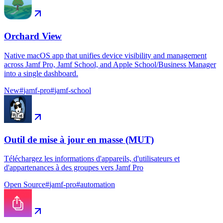
Orchard View
Native macOS app that unifies device visibility and management
across Jamf Pro, Jamf School, and Apple School/Business Manager
into a single dashboard.
New
#
jamf-pro
#
jamf-school
Outil de mise à jour en masse (MUT)
Téléchargez les informations d'appareils, d'utilisateurs et
d'appartenances à des groupes vers Jamf Pro
Open Source
#
jamf-pro
#
automation