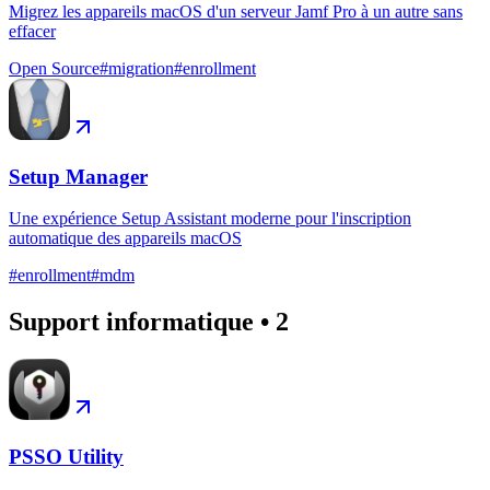
Migrez les appareils macOS d'un serveur Jamf Pro à un autre sans
effacer
Open Source
#
migration
#
enrollment
Setup Manager
Une expérience Setup Assistant moderne pour l'inscription
automatique des appareils macOS
#
enrollment
#
mdm
Support informatique
•
2
PSSO Utility