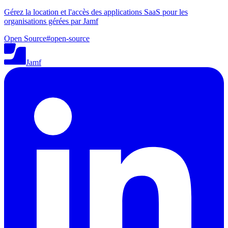
Gérez la location et l'accès des applications SaaS pour les
organisations gérées par Jamf
Open Source
#
open-source
Jamf