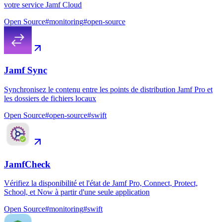
votre service Jamf Cloud
Open Source
#
monitoring
#
open-source
Jamf Sync
Synchronisez le contenu entre les points de distribution Jamf Pro et
les dossiers de fichiers locaux
Open Source
#
open-source
#
swift
JamfCheck
Vérifiez la disponibilité et l'état de Jamf Pro, Connect, Protect,
School, et Now à partir d'une seule application
Open Source
#
monitoring
#
swift