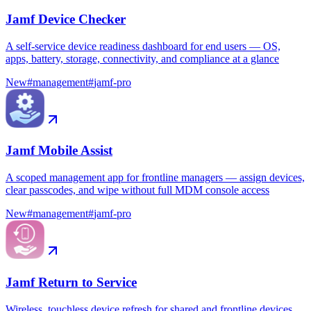
Jamf Device Checker
A self-service device readiness dashboard for end users — OS,
apps, battery, storage, connectivity, and compliance at a glance
New
#
management
#
jamf-pro
Jamf Mobile Assist
A scoped management app for frontline managers — assign devices,
clear passcodes, and wipe without full MDM console access
New
#
management
#
jamf-pro
Jamf Return to Service
Wireless, touchless device refresh for shared and frontline devices