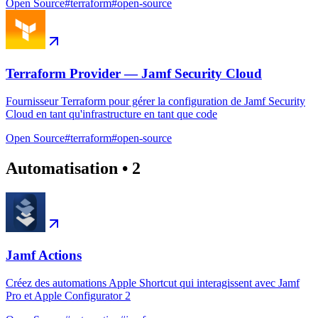
Open Source
#
terraform
#
open-source
Terraform Provider — Jamf Security Cloud
Fournisseur Terraform pour gérer la configuration de Jamf Security
Cloud en tant qu'infrastructure en tant que code
Open Source
#
terraform
#
open-source
Automatisation
•
2
Jamf Actions
Créez des automations Apple Shortcut qui interagissent avec Jamf
Pro et Apple Configurator 2