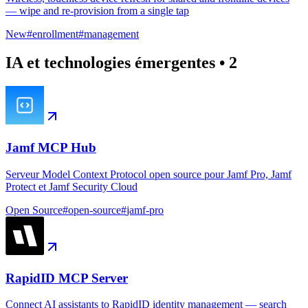
— wipe and re-provision from a single tap
New
#
enrollment
#
management
IA et technologies émergentes
•
2
Jamf MCP Hub
Serveur Model Context Protocol open source pour Jamf Pro, Jamf
Protect et Jamf Security Cloud
Open Source
#
open-source
#
jamf-pro
RapidID MCP Server
Connect AI assistants to RapidID identity management — search