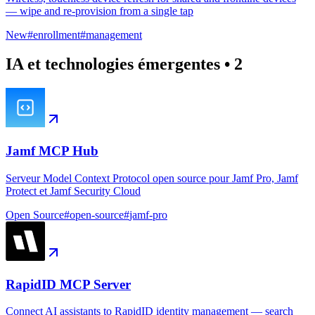
— wipe and re-provision from a single tap
New
#
enrollment
#
management
IA et technologies émergentes
•
2
Jamf MCP Hub
Serveur Model Context Protocol open source pour Jamf Pro, Jamf
Protect et Jamf Security Cloud
Open Source
#
open-source
#
jamf-pro
RapidID MCP Server
Connect AI assistants to RapidID identity management — search