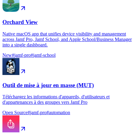
Orchard View
Native macOS app that unifies device visibility and management
across Jamf Pro, Jamf School, and Apple School/Business Manager
into a single dashboard.
New
#
jamf-pro
#
jamf-school
Outil de mise à jour en masse (MUT)
Téléchargez les informations d'appareils, d'utilisateurs et
d'appartenances à des groupes vers Jamf Pro
Open Source
#
jamf-pro
#
automation