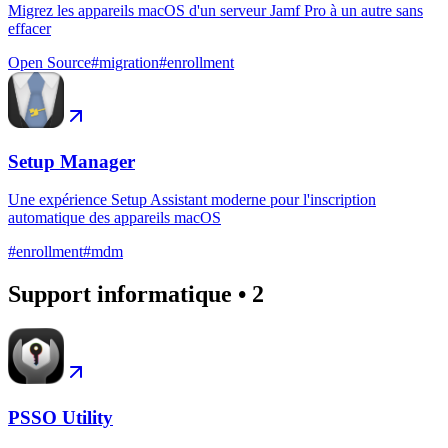
Migrez les appareils macOS d'un serveur Jamf Pro à un autre sans
effacer
Open Source
#
migration
#
enrollment
Setup Manager
Une expérience Setup Assistant moderne pour l'inscription
automatique des appareils macOS
#
enrollment
#
mdm
Support informatique
•
2
PSSO Utility