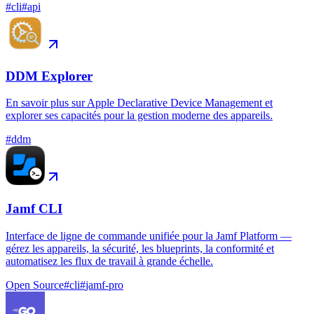
#
cli
#
api
DDM Explorer
En savoir plus sur Apple Declarative Device Management et
explorer ses capacités pour la gestion moderne des appareils.
#
ddm
Jamf CLI
Interface de ligne de commande unifiée pour la Jamf Platform —
gérez les appareils, la sécurité, les blueprints, la conformité et
automatisez les flux de travail à grande échelle.
Open Source
#
cli
#
jamf-pro