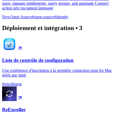
users, manage entitlements, query groups, and automate Connect
action sets via natural language
New
Open Source
#
open-source
#
identity
Déploiement et intégration
•
3
Liste de contrôle de configuration
Une expérience d'inscription à la première connexion pour les Mac
gérés par Jamf
#
enrollment
ReEnroller