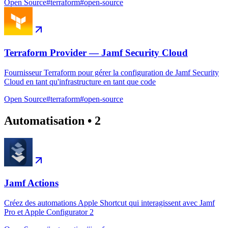
Open Source
#
terraform
#
open-source
Terraform Provider — Jamf Security Cloud
Fournisseur Terraform pour gérer la configuration de Jamf Security
Cloud en tant qu'infrastructure en tant que code
Open Source
#
terraform
#
open-source
Automatisation
•
2
Jamf Actions
Créez des automations Apple Shortcut qui interagissent avec Jamf
Pro et Apple Configurator 2