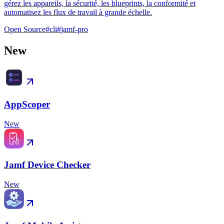
gérez les appareils, la sécurité, les blueprints, la conformité et
automatisez les flux de travail à grande échelle.
Open Source
#
cli
#
jamf-pro
New
AppScoper
New
Jamf Device Checker
New