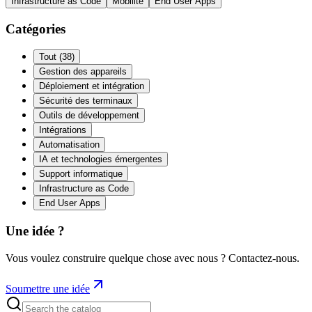
Infrastructure as Code
Mobilité
End User Apps
Catégories
Tout
(
38
)
Gestion des appareils
Déploiement et intégration
Sécurité des terminaux
Outils de développement
Intégrations
Automatisation
IA et technologies émergentes
Support informatique
Infrastructure as Code
End User Apps
Une idée ?
Vous voulez construire quelque chose avec nous ? Contactez-nous.
Soumettre une idée