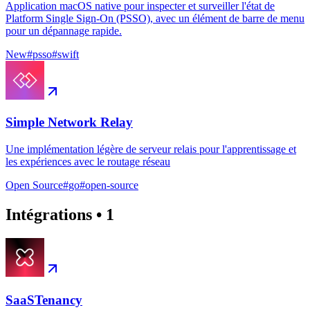
Application macOS native pour inspecter et surveiller l'état de
Platform Single Sign-On (PSSO), avec un élément de barre de menu
pour un dépannage rapide.
New
#
psso
#
swift
Simple Network Relay
Une implémentation légère de serveur relais pour l'apprentissage et
les expériences avec le routage réseau
Open Source
#
go
#
open-source
Intégrations
•
1
SaaSTenancy