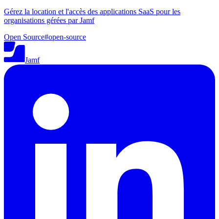
Gérez la location et l'accès des applications SaaS pour les
organisations gérées par Jamf
Open Source
#
open-source
Jamf