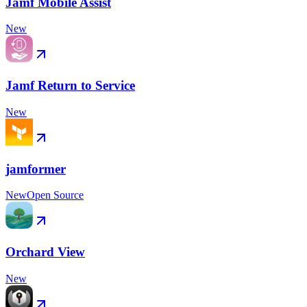
Jamf Mobile Assist
New
Jamf Return to Service
New
jamformer
New
Open Source
Orchard View
New