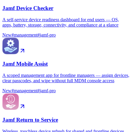
Jamf Device Checker
A self-service device readiness dashboard for end users — OS,
apps, battery, storage, connectivity, and compliance at a glance
New
#
management
#
jamf-pro
Jamf Mobile Assist
A scoped management app for frontline managers — assign devices,
clear passcodes, and wipe without full MDM console access
New
#
management
#
jamf-pro
Jamf Return to Service
Wireless, touchless device refresh for shared and frontline devices