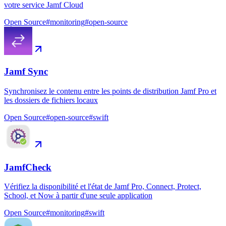
votre service Jamf Cloud
Open Source
#
monitoring
#
open-source
Jamf Sync
Synchronisez le contenu entre les points de distribution Jamf Pro et
les dossiers de fichiers locaux
Open Source
#
open-source
#
swift
JamfCheck
Vérifiez la disponibilité et l'état de Jamf Pro, Connect, Protect,
School, et Now à partir d'une seule application
Open Source
#
monitoring
#
swift