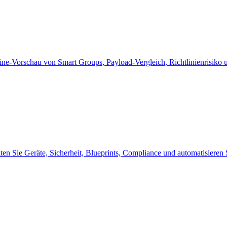
line-Vorschau von Smart Groups, Payload-Vergleich, Richtlinienrisiko
alten Sie Geräte, Sicherheit, Blueprints, Compliance und automatisier