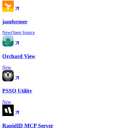
jamformer
New
Open Source
Orchard View
New
PSSO Utility
New
RapidID MCP Server