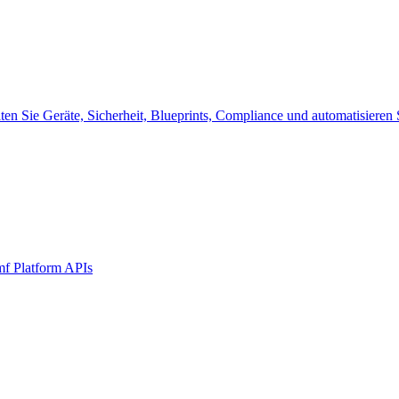
alten Sie Geräte, Sicherheit, Blueprints, Compliance und automatisier
mf Platform APIs