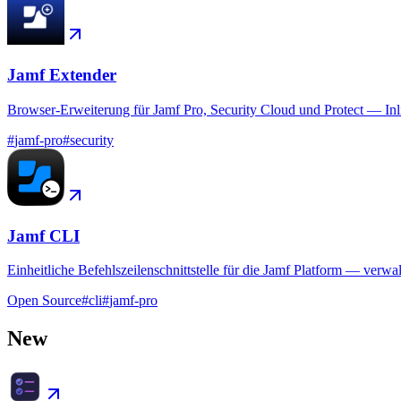
Jamf Extender
Browser-Erweiterung für Jamf Pro, Security Cloud und Protect — In
#
jamf-pro
#
security
Jamf CLI
Einheitliche Befehlszeilenschnittstelle für die Jamf Platform — verw
Open Source
#
cli
#
jamf-pro
New