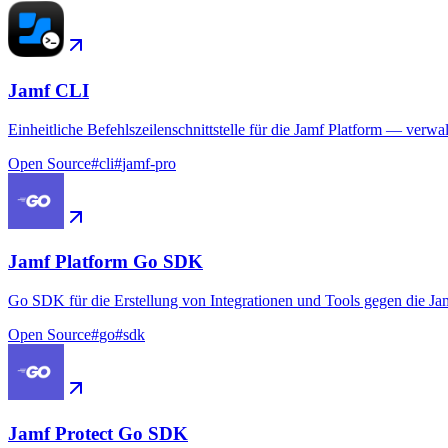
Jamf CLI
Einheitliche Befehlszeilenschnittstelle für die Jamf Platform — verw
Open Source
#
cli
#
jamf-pro
Jamf Platform Go SDK
Go SDK für die Erstellung von Integrationen und Tools gegen die Ja
Open Source
#
go
#
sdk
Jamf Protect Go SDK