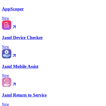
AppScoper
New
Jamf Device Checker
New
Jamf Mobile Assist
New
Jamf Return to Service
New