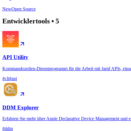
New
Open Source
Entwicklertools
•
5
API Utility
Kommandozeilen-Dienstprogramm für die Arbeit mit Jamf APIs, eins
#
cli
#
api
DDM Explorer
Erfahren Sie mehr über Apple Declarative Device Management und e
#
ddm