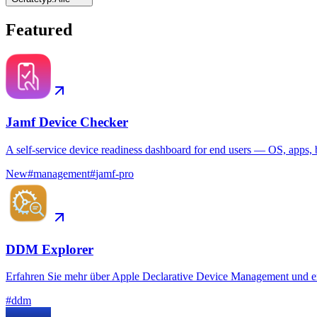
Featured
Jamf Device Checker
A self-service device readiness dashboard for end users — OS, apps, b
New
#
management
#
jamf-pro
DDM Explorer
Erfahren Sie mehr über Apple Declarative Device Management und e
#
ddm