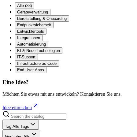
Alle
(
38
)
Geräteverwaltung
Bereitstellung & Onboarding
Endpunktsicherheit
Entwicklertools
Integrationen
Automatisierung
KI & Neue Technologien
IT-Support
Infrastructure as Code
End User Apps
Eine Idee?
Möchten Sie etwas mit uns entwickeln? Kontaktieren Sie uns.
Idee einreichen
Tag
:
Alle Tags
Gerätetyp
:
Alle