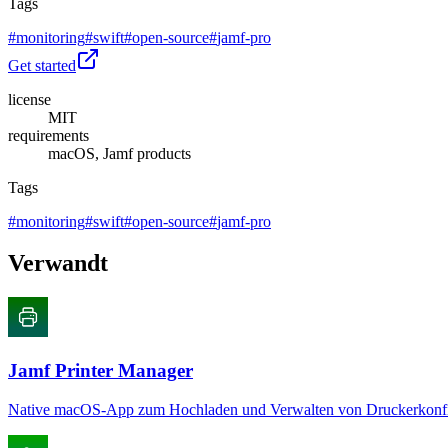
Tags
#
monitoring
#
swift
#
open-source
#
jamf-pro
Get started
license
MIT
requirements
macOS, Jamf products
Tags
#
monitoring
#
swift
#
open-source
#
jamf-pro
Verwandt
Jamf Printer Manager
Native macOS-App zum Hochladen und Verwalten von Druckerkonfig