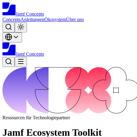
Jamf
Concepts
Concepts
Anleitungen
Ökosystem
Über uns
Jamf
Concepts
Ressourcen für Technologiepartner
Jamf Ecosystem Toolkit