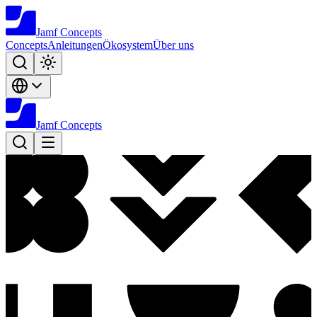
Jamf
Concepts
Concepts
Anleitungen
Ökosystem
Über uns
Jamf
Concepts