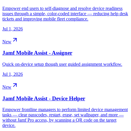
Empower end users to self-diagnose and resolve device readiness
issues through a simple, color-coded interface — reducing help desk
tickets and improving mobile fleet compliance.
Jul 1, 2026
New
Jamf Mobile Assist - Assigner
Quick on-device setup though user guided assignment workflow.
Jul 1, 2026
New
Jamf Mobile Assist - Device Helper
Empower frontline managers to perform limited device management
tasks — clear passcodes, restart, erase, set wallpaper, and more —
without Jamf Pro access, by scanning a QR code on the target
device.