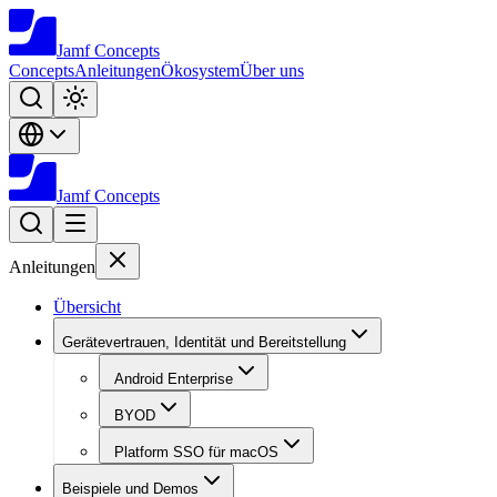
Jamf
Concepts
Concepts
Anleitungen
Ökosystem
Über uns
Jamf
Concepts
Anleitungen
Übersicht
Gerätevertrauen, Identität und Bereitstellung
Android Enterprise
BYOD
Platform SSO für macOS
Beispiele und Demos