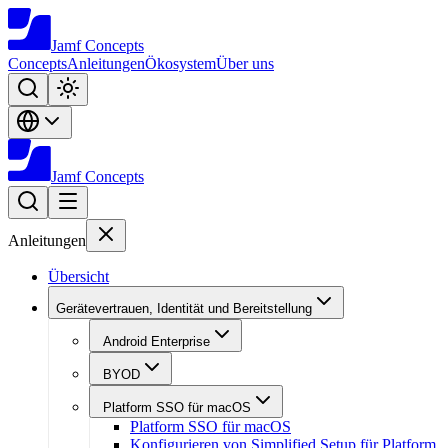
Jamf
Concepts
Concepts
Anleitungen
Ökosystem
Über uns
Jamf
Concepts
Anleitungen
Übersicht
Gerätevertrauen, Identität und Bereitstellung
Android Enterprise
BYOD
Platform SSO für macOS
Platform SSO für macOS
Konfigurieren von Simplified Setup für Platform