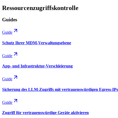
Ressourcenzugriffskontrolle
Guides
Guide
Schutz Ihrer MDM-Verwaltungsebene
Guide
App- und Infrastruktur-Verschleierung
Guide
Sicherung des LLM-Zugriffs mit vertrauenswürdigen Egress-IPs
Guide
Zugriff für vertrauenswürdige Geräte aktivieren