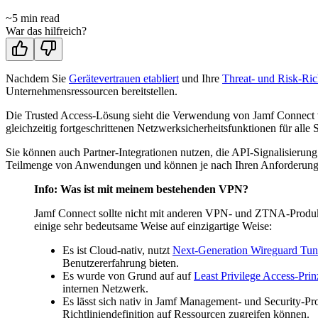
~
5
min read
War das hilfreich?
Nachdem Sie
Gerätevertrauen etabliert
und Ihre
Threat- und Risk-Ric
Unternehmensressourcen bereitstellen.
Die Trusted Access-Lösung sieht die Verwendung von Jamf Connect v
gleichzeitig fortgeschrittenen Netzwerksicherheitsfunktionen für al
Sie können auch Partner-Integrationen nutzen, die API-Signalisieru
Teilmenge von Anwendungen und können je nach Ihren Anforderungen
Info: Was ist mit meinem bestehenden VPN?
Jamf Connect sollte nicht mit anderen VPN- und ZTNA-Produkt
einige sehr bedeutsame Weise auf einzigartige Weise:
Es ist Cloud-nativ, nutzt
Next-Generation Wireguard Tun
Benutzererfahrung bieten.
Es wurde von Grund auf auf
Least Privilege Access-Prin
internen Netzwerk.
Es lässt sich nativ in Jamf Management- und Security-Pro
Richtliniendefinition auf Ressourcen zugreifen können.