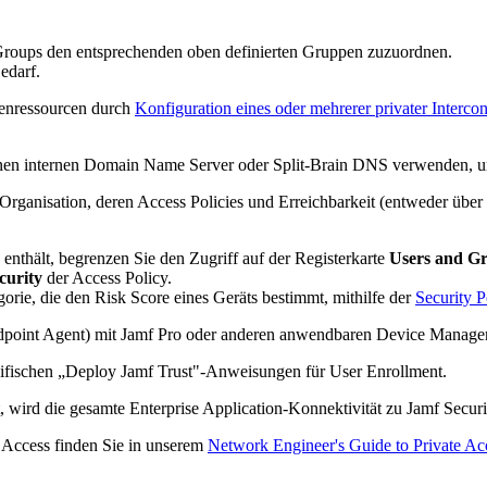
Groups den entsprechenden oben definierten Gruppen zuzuordnen.
edarf.
tenressourcen durch
Konfiguration eines oder mehrerer privater Interc
inen internen Domain Name Server oder Split-Brain DNS verwenden, um
rganisation, deren Access Policies und Erreichbarkeit (entweder über da
enthält, begrenzen Sie den Zugriff auf der Registerkarte
Users and G
curity
der Access Policy.
rie, die den Risk Score eines Geräts bestimmt, mithilfe der
Security P
oint Agent) mit Jamf Pro oder anderen anwendbaren Device Management
ifischen „Deploy Jamf Trust"-Anweisungen für User Enrollment.
 wird die gesamte Enterprise Application-Konnektivität zu Jamf Security
e Access finden Sie in unserem
Network Engineer's Guide to Private Ac