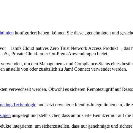
htlinien
konfiguriert haben, können Sie diese „genehmigten und gesiche
or – Jamfs Cloud-natives Zero Trust Network Access-Produkt –, das h
le SaaS-, Private Cloud- oder On-Prem-Anwendungen bietet.
ng verwenden, um den Management- und Compliance-Status eines bestimm
 anstelle von oder zusätzlich zu Jamf Connect verwendet werden.
en verwechselt werden. Obwohl es sicheren Remotezugriff auf Ressour
neling-Technologie
und setzt erweiterte Identity-Integrationen ein, di
zipien
ausgelegt und stellt sicher, dass autorisierte Benutzer nur auf die
dukte integrieren, um sicherzustellen, dass nur genehmigte und sichere 