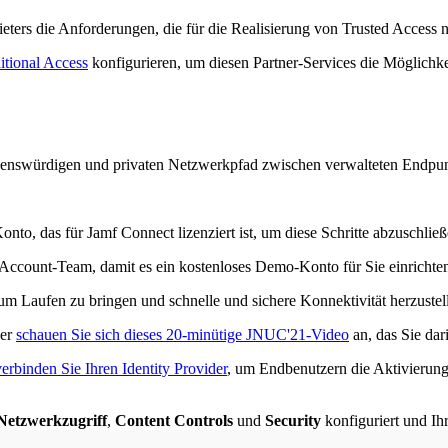
rs die Anforderungen, die für die Realisierung von Trusted Access no
itional Access
konfigurieren, um diesen Partner-Services die Möglichke
rauenswürdigen und privaten Netzwerkpfad zwischen verwalteten Endpu
to, das für Jamf Connect lizenziert ist, um diese Schritte abzuschließ
 Account-Team, damit es ein kostenloses Demo-Konto für Sie einrichte
m Laufen zu bringen und schnelle und sichere Konnektivität herzustel
er
schauen Sie sich dieses 20-minütige JNUC'21-Video
an, das Sie dari
verbinden Sie Ihren Identity Provider
, um Endbenutzern die Aktivierung
Netzwerkzugriff
,
Content Controls
und
Security
konfiguriert und Ihr