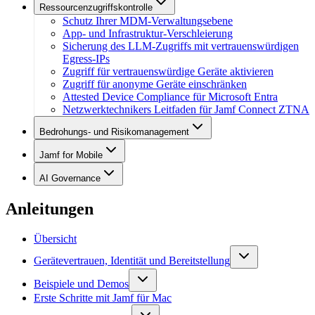
Ressourcenzugriffskontrolle
Schutz Ihrer MDM-Verwaltungsebene
App- und Infrastruktur-Verschleierung
Sicherung des LLM-Zugriffs mit vertrauenswürdigen
Egress-IPs
Zugriff für vertrauenswürdige Geräte aktivieren
Zugriff für anonyme Geräte einschränken
Attested Device Compliance für Microsoft Entra
Netzwerktechnikers Leitfaden für Jamf Connect ZTNA
Bedrohungs- und Risikomanagement
Jamf for Mobile
AI Governance
Anleitungen
Übersicht
Gerätevertrauen, Identität und Bereitstellung
Beispiele und Demos
Erste Schritte mit Jamf für Mac