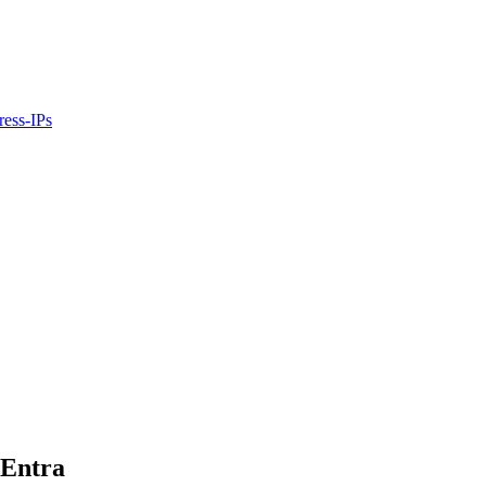
ress-IPs
 Entra