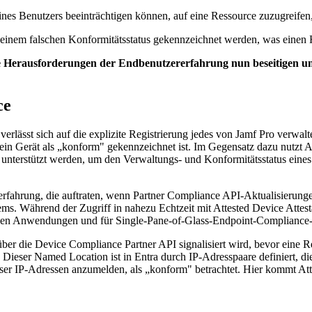
ines Benutzers beeinträchtigen können, auf eine Ressource zuzugreifen,
it einem falschen Konformitätsstatus gekennzeichnet werden, was einen 
 Herausforderungen der Endbenutzererfahrung nun beseitigen un
ce
erlässt sich auf die explizite Registrierung jedes von Jamf Pro verwal
 ein Gerät als „konform" gekennzeichnet ist. Im Gegensatz dazu nutzt 
unterstützt werden, um den Verwaltungs- und Konformitätsstatus eine
rfahrung, die auftraten, wenn Partner Compliance API-Aktualisierungen
. Während der Zugriff in nahezu Echtzeit mit Attested Device Attesta
chen Anwendungen und für Single-Pane-of-Glass-Endpoint-Compliance
ber die Device Compliance Partner API signalisiert wird, bevor eine R
. Dieser Named Location ist in Entra durch IP-Adresspaare definiert, 
ieser IP-Adressen anzumelden, als „konform" betrachtet. Hier kommt At