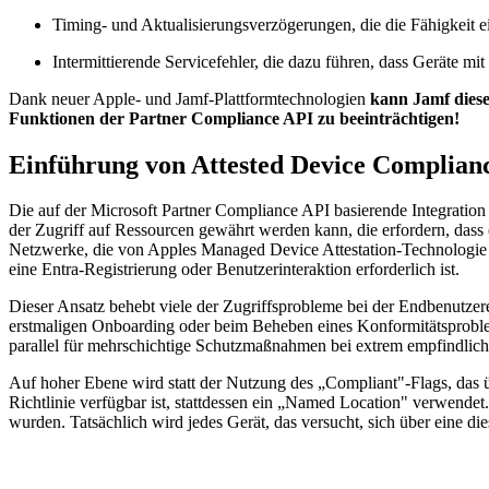
Timing- und Aktualisierungsverzögerungen, die die Fähigkeit e
Intermittierende Servicefehler, die dazu führen, dass Geräte m
Dank neuer Apple- und Jamf-Plattformtechnologien
kann Jamf diese
Funktionen der Partner Compliance API zu beeinträchtigen!
Einführung von Attested Device Complian
Die auf der Microsoft Partner Compliance API basierende Integration v
der Zugriff auf Ressourcen gewährt werden kann, die erfordern, dass
Netzwerke, die von Apples Managed Device Attestation-Technologie 
eine Entra-Registrierung oder Benutzerinteraktion erforderlich ist.
Dieser Ansatz behebt viele der Zugriffsprobleme bei der Endbenutzere
erstmaligen Onboarding oder beim Beheben eines Konformitätsproblems
parallel für mehrschichtige Schutzmaßnahmen bei extrem empfindli
Auf hoher Ebene wird statt der Nutzung des „Compliant"-Flags, das ü
Richtlinie verfügbar ist, stattdessen ein „Named Location" verwendet
wurden. Tatsächlich wird jedes Gerät, das versucht, sich über eine d