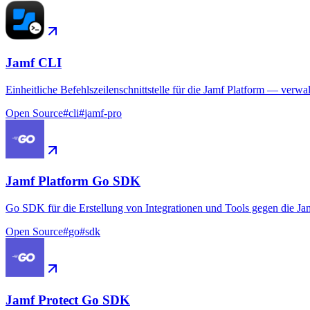
Jamf CLI
Einheitliche Befehlszeilenschnittstelle für die Jamf Platform — verw
Open Source
#
cli
#
jamf-pro
Jamf Platform Go SDK
Go SDK für die Erstellung von Integrationen und Tools gegen die Ja
Open Source
#
go
#
sdk
Jamf Protect Go SDK