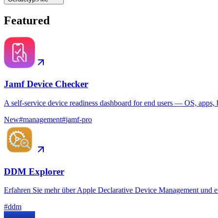
Featured
Jamf Device Checker
A self-service device readiness dashboard for end users — OS, apps, b
New
#
management
#
jamf-pro
DDM Explorer
Erfahren Sie mehr über Apple Declarative Device Management und e
#
ddm