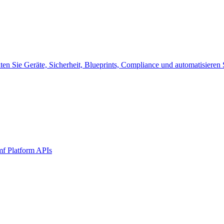
alten Sie Geräte, Sicherheit, Blueprints, Compliance und automatisier
mf Platform APIs