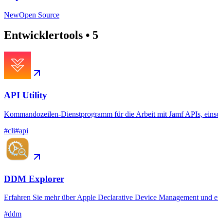
New
Open Source
Entwicklertools
•
5
API Utility
Kommandozeilen-Dienstprogramm für die Arbeit mit Jamf APIs, eins
#
cli
#
api
DDM Explorer
Erfahren Sie mehr über Apple Declarative Device Management und e
#
ddm