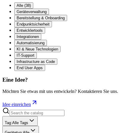
Alle
(
38
)
Geräteverwaltung
Bereitstellung & Onboarding
Endpunktsicherheit
Entwicklertools
Integrationen
Automatisierung
KI & Neue Technologien
IT-Support
Infrastructure as Code
End User Apps
Eine Idee?
Möchten Sie etwas mit uns entwickeln? Kontaktieren Sie uns.
Idee einreichen
Tag
:
Alle Tags
Gerätetyp
:
Alle