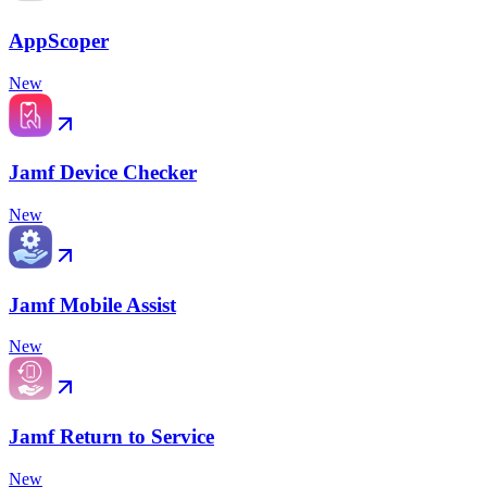
AppScoper
New
Jamf Device Checker
New
Jamf Mobile Assist
New
Jamf Return to Service
New