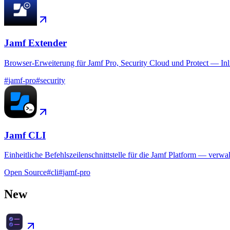
Jamf Extender
Browser-Erweiterung für Jamf Pro, Security Cloud und Protect — In
#
jamf-pro
#
security
Jamf CLI
Einheitliche Befehlszeilenschnittstelle für die Jamf Platform — verw
Open Source
#
cli
#
jamf-pro
New