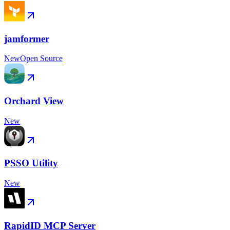
jamformer
New
Open Source
Orchard View
New
PSSO Utility
New
RapidID MCP Server