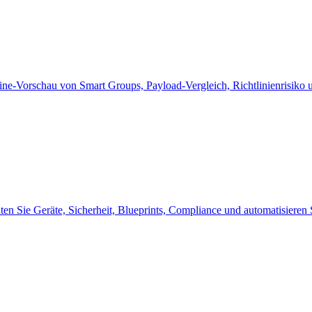
line-Vorschau von Smart Groups, Payload-Vergleich, Richtlinienrisiko
alten Sie Geräte, Sicherheit, Blueprints, Compliance und automatisier