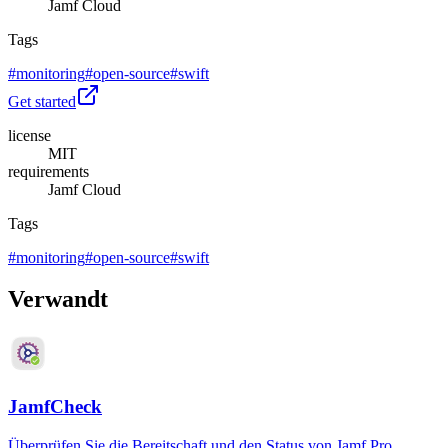
Jamf Cloud
Tags
#
monitoring
#
open-source
#
swift
Get started
license
MIT
requirements
Jamf Cloud
Tags
#
monitoring
#
open-source
#
swift
Verwandt
JamfCheck
Überprüfen Sie die Bereitschaft und den Status von Jamf Pro,