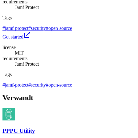
requirements
Jamf Protect
Tags
#
jamf-protect
#
security
#
open-source
Get started
license
MIT
requirements
Jamf Protect
Tags
#
jamf-protect
#
security
#
open-source
Verwandt
PPPC Utility