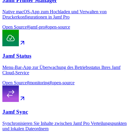
Jamf Printer Manager
Native macOS-App zum Hochladen und Verwalten von
Druckerkonfigurationen in Jamf Pro
Open Source
#
jamf-pro
#
open-source
Jamf Status
Menu-Bar-App zur Überwachung des Betriebsstatus Ihres Jamf
Cloud-Service
Open Source
#
monitoring
#
open-source
Jamf Sync
Synchronisieren Sie Inhalte zwischen Jamf Pro Verteilungspunkten
und lokalen Dateordnern