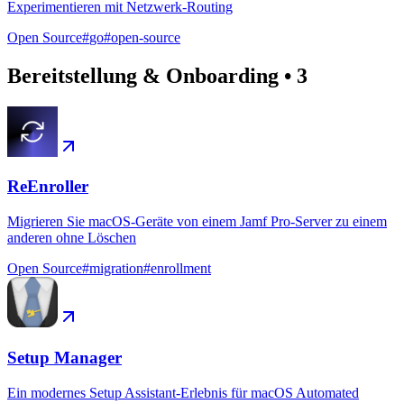
Experimentieren mit Netzwerk-Routing
Open Source
#
go
#
open-source
Bereitstellung & Onboarding
•
3
ReEnroller
Migrieren Sie macOS-Geräte von einem Jamf Pro-Server zu einem
anderen ohne Löschen
Open Source
#
migration
#
enrollment
Setup Manager
Ein modernes Setup Assistant-Erlebnis für macOS Automated