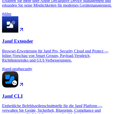
Erfahren Sie mehr über Apple Declarative Device Management und
erkunden Sie seine Möglichkeiten für modernes Gerätemanagement.
#
ddm
Jamf Extender
Browser-Erweiterung für Jamf Pro, Security Cloud und Protect —
Inline-Vorschau von Smart Groups, Payload-Vergleich,
Richtlinienrisiko und GUI-Verbesserungen.
#
jamf-pro
#
security
Jamf CLI
Einheitliche Befehlszeilenschnittstelle für die Jamf Platform —
verwalten Sie Geräte, Sicherheit, Blueprints, Compliance und