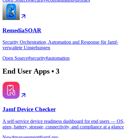
RemediaSOAR
Security Orchestration, Automation and Response für Jamf-
verwaltete Umgebungen
Open Source
#
security
#
automation
End User Apps
•
3
Jamf Device Checker
A self-service device readiness dashboard for end users — OS,
apps, battery, storage, connectivity, and compliance at a glance
New
#
management
#
jamf-pro