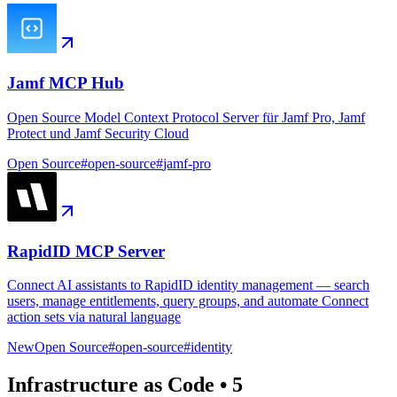
Jamf MCP Hub
Open Source Model Context Protocol Server für Jamf Pro, Jamf
Protect und Jamf Security Cloud
Open Source
#
open-source
#
jamf-pro
RapidID MCP Server
Connect AI assistants to RapidID identity management — search
users, manage entitlements, query groups, and automate Connect
action sets via natural language
New
Open Source
#
open-source
#
identity
Infrastructure as Code
•
5