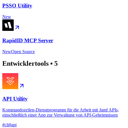
PSSO Utility
New
RapidID MCP Server
New
Open Source
Entwicklertools
•
5
API Utility
Kommandozeilen-Dienstprogramm für die Arbeit mit Jamf APIs,
einschließlich einer App zur Verwaltung von API-Geheimnissen
#
cli
#
api