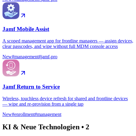
Jamf Mobile Assist
A scoped management app for frontline managers — assign devices,
clear passcodes, and wipe without full MDM console access
New
#
management
#
jamf-pro
Jamf Return to Service
Wireless, touchless device refresh for shared and frontline devices
— wipe and re-provision from a single tap
New
#
enrollment
#
management
KI & Neue Technologien
•
2