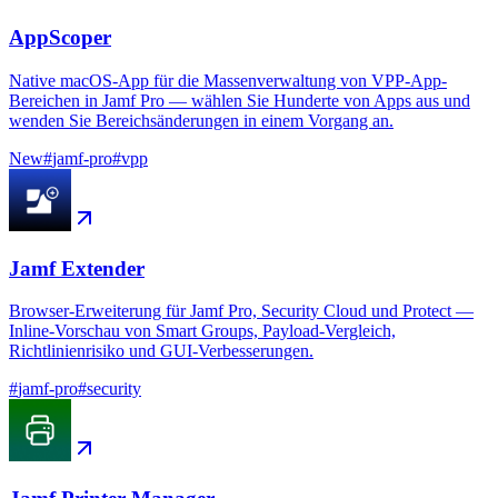
AppScoper
Native macOS-App für die Massenverwaltung von VPP-App-
Bereichen in Jamf Pro — wählen Sie Hunderte von Apps aus und
wenden Sie Bereichsänderungen in einem Vorgang an.
New
#
jamf-pro
#
vpp
Jamf Extender
Browser-Erweiterung für Jamf Pro, Security Cloud und Protect —
Inline-Vorschau von Smart Groups, Payload-Vergleich,
Richtlinienrisiko und GUI-Verbesserungen.
#
jamf-pro
#
security