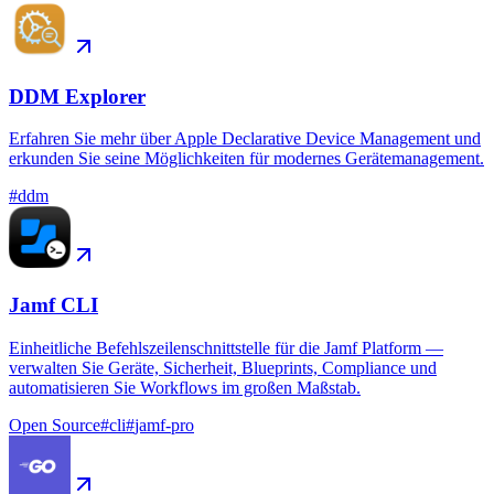
DDM Explorer
Erfahren Sie mehr über Apple Declarative Device Management und
erkunden Sie seine Möglichkeiten für modernes Gerätemanagement.
#
ddm
Jamf CLI
Einheitliche Befehlszeilenschnittstelle für die Jamf Platform —
verwalten Sie Geräte, Sicherheit, Blueprints, Compliance und
automatisieren Sie Workflows im großen Maßstab.
Open Source
#
cli
#
jamf-pro