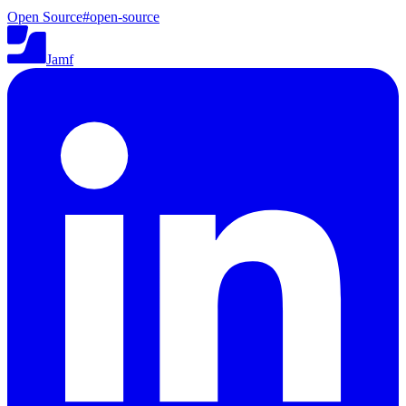
Open Source
#
open-source
Jamf