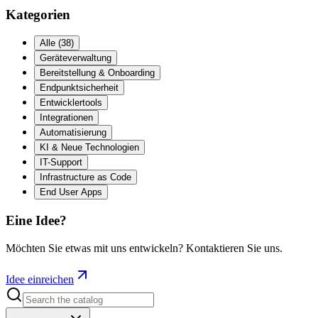
Kategorien
Alle
(
38
)
Geräteverwaltung
Bereitstellung & Onboarding
Endpunktsicherheit
Entwicklertools
Integrationen
Automatisierung
KI & Neue Technologien
IT-Support
Infrastructure as Code
End User Apps
Eine Idee?
Möchten Sie etwas mit uns entwickeln? Kontaktieren Sie uns.
Idee einreichen