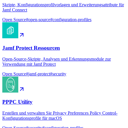
Skripte, Konfigurationsprofilvorlagen und Erweiterungsattribute für
Jamf Connect
Open Source
#
open-source
#
configuration-profiles
Jamf Protect Ressourcen
Open-Source-Skripte, Analysen und Erkennungsmodule zur
Verwendung mit Jamf Protect
Open Source
#
jamf-protect
#
security
PPPC Utility
Erstellen und verwalten Sie Privacy Preferences Policy Control-
Konfigurationsprofile für macOS
Open Source
#
security
#
configuration-profiles