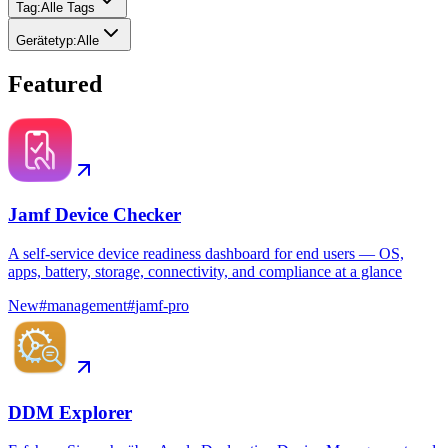
Tag
:
Alle Tags
Gerätetyp
:
Alle
Featured
Jamf Device Checker
A self-service device readiness dashboard for end users — OS,
apps, battery, storage, connectivity, and compliance at a glance
New
#
management
#
jamf-pro
DDM Explorer