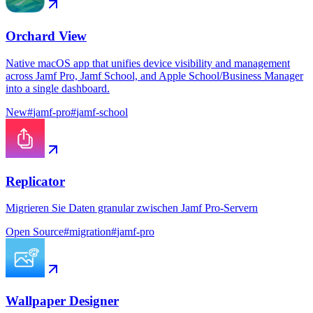
Orchard View
Native macOS app that unifies device visibility and management
across Jamf Pro, Jamf School, and Apple School/Business Manager
into a single dashboard.
New
#
jamf-pro
#
jamf-school
Replicator
Migrieren Sie Daten granular zwischen Jamf Pro-Servern
Open Source
#
migration
#
jamf-pro
Wallpaper Designer