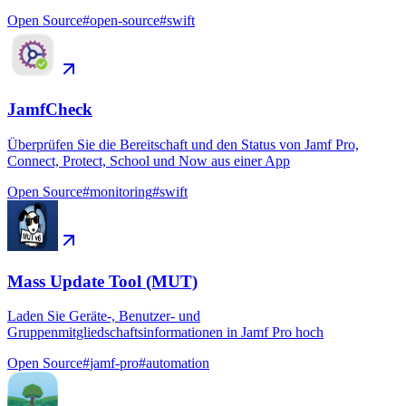
Open Source
#
open-source
#
swift
JamfCheck
Überprüfen Sie die Bereitschaft und den Status von Jamf Pro,
Connect, Protect, School und Now aus einer App
Open Source
#
monitoring
#
swift
Mass Update Tool (MUT)
Laden Sie Geräte-, Benutzer- und
Gruppenmitgliedschaftsinformationen in Jamf Pro hoch
Open Source
#
jamf-pro
#
automation