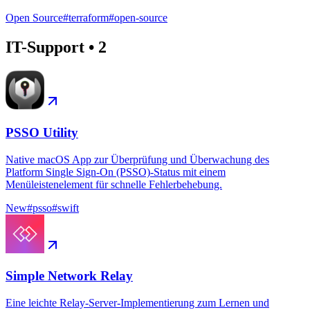
Open Source
#
terraform
#
open-source
IT-Support
•
2
PSSO Utility
Native macOS App zur Überprüfung und Überwachung des
Platform Single Sign-On (PSSO)-Status mit einem
Menüleistenelement für schnelle Fehlerbehebung.
New
#
psso
#
swift
Simple Network Relay
Eine leichte Relay-Server-Implementierung zum Lernen und