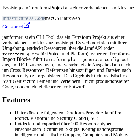
Bootstrap ein Terraform-Projekt aus einer vorhandenen Jamf-Instanz
Infrastructure as Code
macOS
Linux
Web
Get started
jamformer ist ein CLI-Tool, das ein Terraform-Projekt aus einer
vorhandenen Jamf-Instanz bootstrapt. Es verbindet sich mit Ihrer
Umgebung, entdeckt Ressourcen über die Jamf API (oder
für Protect und Platform), generiert Terraform-
terraform query
Import-Blöcke, führt
terraform plan -generate-config-out
aus, um HCL zu erzeugen, und verarbeitet die Ausgabe dann nach,
um Cross-Ressourcen-Referenzen hinzuzufügen und Dateien nach
Ressourcentyp zu organisieren. Das Ergebnis ist ein realistisches
Start-Gerüst zum Lernen und Verfeinern – nicht produktionsreifer
Code, sondern ein ehrlicher erster Entwurf.
Features
Unterstützt die folgenden Terraform-Provider: Jamf Pro,
Protect, Platform und Security Cloud (JSC)
Entdeckt und exportiert über 100 Ressourcentypen,
einschließlich Richtlinien, Skripts, Konfigurationsprofile,
intelligente und statische Gruppen, Computer- und Mobile-