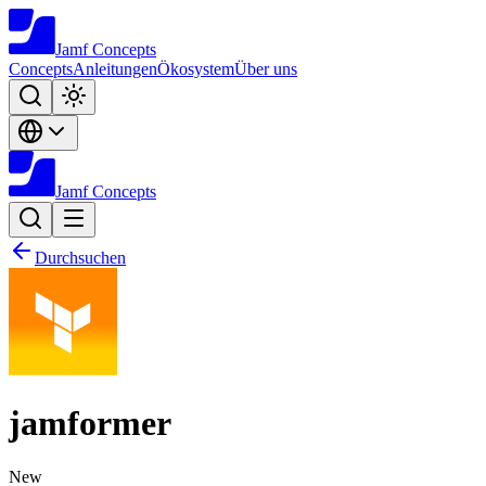
Jamf
Concepts
Concepts
Anleitungen
Ökosystem
Über uns
Jamf
Concepts
Durchsuchen
jamformer
New