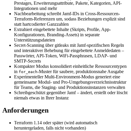
Prestages, Erweiterungsattribute, Pakete, Kategorien, API-
Integrationen und mehr
Nachbearbeitung schreibt Jamf-IDs in Cross-Ressourcen-
Terraform-Referenzen um, sodass Beziehungen explizit sind
statt hartcodierter Ganzzahlen
Extrahiert eingebettete Inhalte (Skripts, Profile, App-
Konfigurationen, Branding-Assets) in separate
Unterstützungsdateien
Secret-Scanning über gitleaks mit Jamf-spezifischen Regeln
und interaktiver Behebung für eingebettete Anmeldedaten –
Passwörter, API-Token, WiFi-Passphrasen, LDAP- und
SMTP-Secrets
Kompakter Modus konsolidiert einheitliche Ressourcentypen
in
-Muster für saubere, produktionsnahe Ausgabe
for_each
Experimenteller Multi-Environment-Modus generiert eine
gemeinsame Modul- und Pro-Umgebungsverzeichnisstruktur
für Teams, die Staging- und Produktionsinstanzen verwalten
Schreibgeschützt gegenüber Jamf – ändert, erstellt oder löscht
niemals etwas in Ihrer Instanz
Anforderungen
Terraform 1.14 oder später (wird automatisch
heruntergeladen, falls nicht vorhanden)