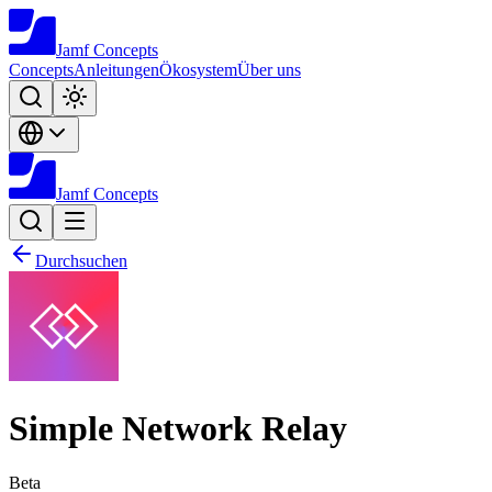
Jamf
Concepts
Concepts
Anleitungen
Ökosystem
Über uns
Jamf
Concepts
Durchsuchen
Simple Network Relay
Beta